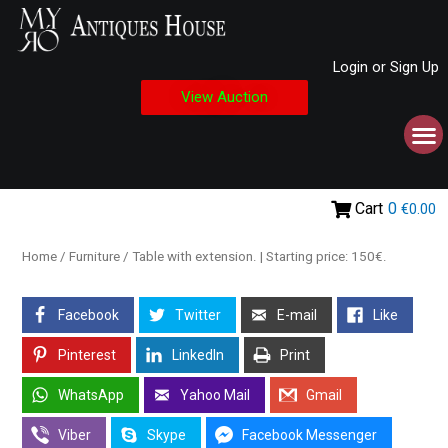
Login or Sign Up
View Auction
Cart
0
€0.00
Home
/
Furniture
/ Table with extension. | Starting price: 150€.
Facebook
Twitter
E-mail
Like
Pinterest
LinkedIn
Print
WhatsApp
Yahoo Mail
Gmail
Viber
Skype
Facebook Messenger