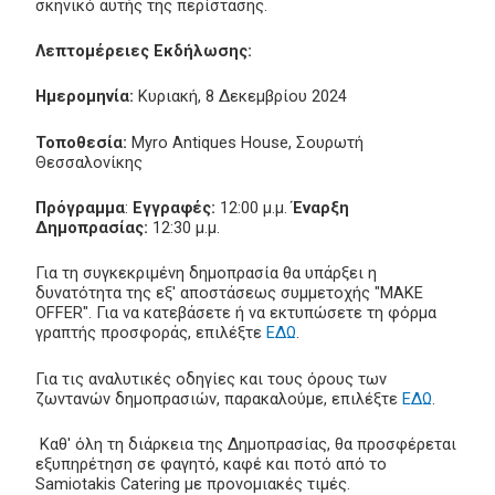
σκηνικό αυτής της περίστασης.
Λεπτομέρειες Εκδήλωσης:
Ημερομηνία:
Κυριακή, 8 Δεκεμβρίου 2024
Τοποθεσία:
Myro Antiques House, Σουρωτή
Θεσσαλονίκης
Πρόγραμμα
:
Εγγραφές:
12:00 μ.μ.
Έναρξη
Δημοπρασίας:
12:30 μ.μ.
Για τη συγκεκριμένη δημοπρασία θα υπάρξει η
δυνατότητα της εξ' αποστάσεως συμμετοχής "MAKE
OFFER". Για να κατεβάσετε ή να εκτυπώσετε τη φόρμα
γραπτής προσφοράς, επιλέξτε
ΕΔΩ
.
Για τις αναλυτικές οδηγίες και τους όρους των
ζωντανών δημοπρασιών, παρακαλούμε, επιλέξτε
ΕΔΩ
.
Καθ' όλη τη διάρκεια της Δημοπρασίας, θα προσφέρεται
εξυπηρέτηση σε φαγητό, καφέ και ποτό από το
Samiotakis Catering με προνομιακές τιμές.