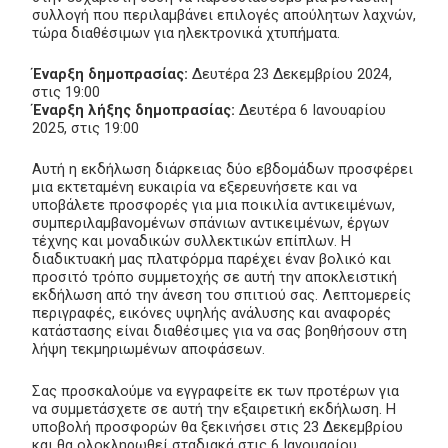
συλλογή που περιλαμβάνει επιλογές απούλητων λαχνών,
τώρα διαθέσιμων για ηλεκτρονικά χτυπήματα.
Έναρξη δημοπρασίας:
Δευτέρα 23 Δεκεμβρίου 2024,
στις 19:00
Έναρξη λήξης δημοπρασίας:
Δευτέρα 6 Ιανουαρίου
2025, στις 19:00
Αυτή η εκδήλωση διάρκειας δύο εβδομάδων προσφέρει
μια εκτεταμένη ευκαιρία να εξερευνήσετε και να
υποβάλετε προσφορές για μια ποικιλία αντικειμένων,
συμπεριλαμβανομένων σπάνιων αντικειμένων, έργων
τέχνης και μοναδικών συλλεκτικών επίπλων. Η
διαδικτυακή μας πλατφόρμα παρέχει έναν βολικό και
προσιτό τρόπο συμμετοχής σε αυτή την αποκλειστική
εκδήλωση από την άνεση του σπιτιού σας. Λεπτομερείς
περιγραφές, εικόνες υψηλής ανάλυσης και αναφορές
κατάστασης είναι διαθέσιμες για να σας βοηθήσουν στη
λήψη τεκμηριωμένων αποφάσεων.
Σας προσκαλούμε να εγγραφείτε εκ των προτέρων για
να συμμετάσχετε σε αυτή την εξαιρετική εκδήλωση. Η
υποβολή προσφορών θα ξεκινήσει στις 23 Δεκεμβρίου
και θα ολοκληρωθεί σταδιακά στις 6 Ιανουαρίου,