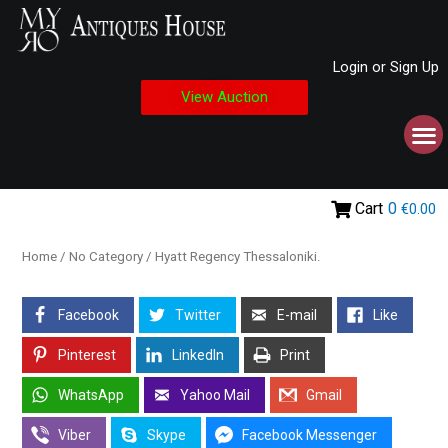
Login or Sign Up
View Auction
Cart
0
€0.00
Home
/
No Category
/ Hyatt Regency Thessaloniki.
Facebook
Twitter
E-mail
Like
Pinterest
LinkedIn
Print
WhatsApp
Yahoo Mail
Gmail
Viber
Skype
Facebook Messenger