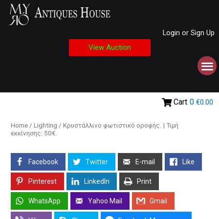
Login or Sign Up
View Auction
Cart
0
€0.00
Home
/
Lighting
/ Κρυστάλλινο φωτιστικό οροφής. | Τιμή
εκκίνησης: 50€.
Facebook
Twitter
E-mail
Like
Pinterest
LinkedIn
Print
WhatsApp
Yahoo Mail
Gmail