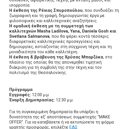
ισορροπία.
Η έκθεση της Ρένιας Σπυροπούλου
, που συνδυάζει τη
ζωγραφική και τη γραφή, δημιουργώντας έργα με
φιλοσοφικές και καλλιτεχνικές αναζητήσεις.
Η ομαδική έκθεση με τη συμμετοχή των
καλλιτεχνών Masha Ladilova, Yana, Daniela Gosh και
Svetlana Salmanova
, που θα φέρει κοντά τέσσερις
διαφορετικές καλλιτεχνικές προσεγγίσεις και
δημιουργίες, εστιάζοντας στη σύγχρονη τέχνη και τη
μοναδικότητα του κάθε καλλιτέχνη.
Η έκθεση & βράβευση της Χρύσας Μπαρζόκα
, στο
πλαίσιο της οποίας θα της απονεμηθεί τιμητική
διάκριση για τη συμβολή της στην τέχνη και τον
πολιτισμό της Θεσσαλονίκης.
Πρόγραμμα
Εγγραφές:
12:00 μ.μ.
Έναρξη Δημοπρασίας:
12:30 μ.μ.
Για τη συγκεκριμένη δημοπρασία θα υπάρξει η
δυνατότητα της εξ' αποστάσεως συμμετοχής "MAKE
OFFER". Για να κατεβάσετε ή να εκτυπώσετε τη φόρμα
γραπτής προσφοράς, επιλέξτε
ΕΔΩ
.