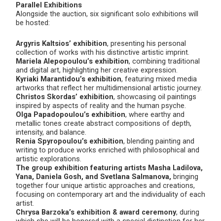
Parallel Exhibitions
Alongside the auction, six significant solo exhibitions will
be hosted:
Argyris Kaltsios’ exhibition
, presenting his personal
collection of works with his distinctive artistic imprint.
Mariela Alepopoulou’s exhibition
, combining traditional
and digital art, highlighting her creative expression.
Kyriaki Marantidou’s exhibition
, featuring mixed media
artworks that reflect her multidimensional artistic journey.
Christos Skordas’ exhibition
, showcasing oil paintings
inspired by aspects of reality and the human psyche.
Olga Papadopoulou’s exhibition
, where earthy and
metallic tones create abstract compositions of depth,
intensity, and balance.
Renia Spyropoulou’s exhibition
, blending painting and
writing to produce works enriched with philosophical and
artistic explorations.
The group exhibition featuring artists Masha Ladilova,
Yana, Daniela Gosh, and Svetlana Salmanova,
bringing
together four unique artistic approaches and creations,
focusing on contemporary art and the individuality of each
artist.
Chrysa Barzoka’s exhibition & award ceremony
, during
which she will be honored with a special distinction for her