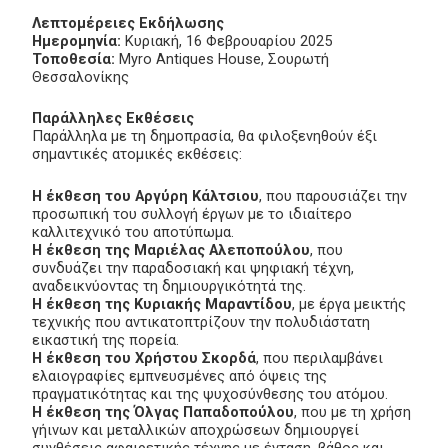
Λεπτομέρειες Εκδήλωσης
Ημερομηνία:
Κυριακή, 16 Φεβρουαρίου 2025
Τοποθεσία:
Myro Antiques House, Σουρωτή
Θεσσαλονίκης
Παράλληλες Εκθέσεις
Παράλληλα με τη δημοπρασία, θα φιλοξενηθούν έξι
σημαντικές ατομικές εκθέσεις:
Η έκθεση του Αργύρη Κάλτσιου
, που παρουσιάζει την
προσωπική του συλλογή έργων με το ιδιαίτερο
καλλιτεχνικό του αποτύπωμα.
Η έκθεση της Μαριέλας Αλεποπούλου
, που
συνδυάζει την παραδοσιακή και ψηφιακή τέχνη,
αναδεικνύοντας τη δημιουργικότητά της.
Η έκθεση της Κυριακής Μαραντίδου
, με έργα μεικτής
τεχνικής που αντικατοπτρίζουν την πολυδιάστατη
εικαστική της πορεία.
Η έκθεση του Χρήστου Σκορδά
, που περιλαμβάνει
ελαιογραφίες εμπνευσμένες από όψεις της
πραγματικότητας και της ψυχοσύνθεσης του ατόμου.
Η έκθεση της Όλγας Παπαδοπούλου
, που με τη χρήση
γήινων και μεταλλικών αποχρώσεων δημιουργεί
συνθέσεις αφαιρετικής τέχνης με ένταση, βάθος και