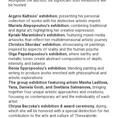
Alongside the auction, six significant solo exhibitions will
be hosted:
Argyris Kaltsios’ exhibition
, presenting his personal
collection of works with his distinctive artistic imprint.
Mariela Alepopoulou’s exhibition
, combining traditional
and digital art, highlighting her creative expression.
Kyriaki Marantidou’s exhibition
, featuring mixed media
artworks that reflect her multidimensional artistic journey.
Christos Skordas’ exhibition
, showcasing oil paintings
inspired by aspects of reality and the human psyche.
Olga Papadopoulou’s exhibition
, where earthy and
metallic tones create abstract compositions of depth,
intensity, and balance.
Renia Spyropoulou’s exhibition
, blending painting and
writing to produce works enriched with philosophical and
artistic explorations.
The group exhibition featuring artists Masha Ladilova,
Yana, Daniela Gosh, and Svetlana Salmanova,
bringing
together four unique artistic approaches and creations,
focusing on contemporary art and the individuality of each
artist.
Chrysa Barzoka’s exhibition & award ceremony
, during
which she will be honored with a special distinction for her
contribution to the arts and culture of Thessaloniki.