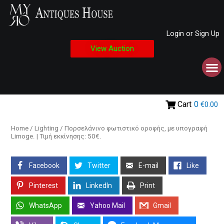
Login or Sign Up
View Auction
Cart
0
€0.00
Home
/
Lighting
/ Πορσελάνινο φωτιστικό οροφής, με υπογραφή
Limoge. | Τιμή εκκίνησης: 50€.
Facebook
Twitter
E-mail
Like
Pinterest
LinkedIn
Print
WhatsApp
Yahoo Mail
Gmail