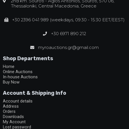
2nd km. Souroti - Agios Antonios, Souroti, 570 06,
Thessaloniki, Central Macedonia, Greece
+30 2396 041 989 (weekdays, 09:30 - 15:30 EET/EEST)
+30 6971 890 212
myroauctions.gr@gmail.com
Shop Departments
Home
Online Auctions
In-house Auctions
Buy Now
Account & Shipping Info
Account details
Address
Orders
Downloads
My Account
Lost password