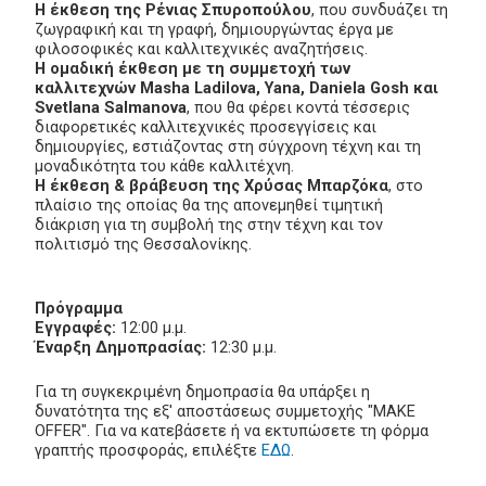
Η έκθεση της Ρένιας Σπυροπούλου
, που συνδυάζει τη
ζωγραφική και τη γραφή, δημιουργώντας έργα με
φιλοσοφικές και καλλιτεχνικές αναζητήσεις.
Η ομαδική έκθεση με τη συμμετοχή των
καλλιτεχνών Masha Ladilova, Yana, Daniela Gosh και
Svetlana Salmanova
, που θα φέρει κοντά τέσσερις
διαφορετικές καλλιτεχνικές προσεγγίσεις και
δημιουργίες, εστιάζοντας στη σύγχρονη τέχνη και τη
μοναδικότητα του κάθε καλλιτέχνη.
Η έκθεση & βράβευση της Χρύσας Μπαρζόκα
, στο
πλαίσιο της οποίας θα της απονεμηθεί τιμητική
διάκριση για τη συμβολή της στην τέχνη και τον
πολιτισμό της Θεσσαλονίκης.
Πρόγραμμα
Εγγραφές:
12:00 μ.μ.
Έναρξη Δημοπρασίας:
12:30 μ.μ.
Για τη συγκεκριμένη δημοπρασία θα υπάρξει η
δυνατότητα της εξ' αποστάσεως συμμετοχής "MAKE
OFFER". Για να κατεβάσετε ή να εκτυπώσετε τη φόρμα
γραπτής προσφοράς, επιλέξτε
ΕΔΩ
.