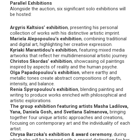
Parallel Exhibitions
Alongside the auction, six significant solo exhibitions will
be hosted:
Argyris Kaltsios’ exhibition
, presenting his personal
collection of works with his distinctive artistic imprint.
Mariela Alepopoulou’s exhibition
, combining traditional
and digital art, highlighting her creative expression.
Kyriaki Marantidou’s exhibition
, featuring mixed media
artworks that reflect her multidimensional artistic journey.
Christos Skordas’ exhibition
, showcasing oil paintings
inspired by aspects of reality and the human psyche.
Olga Papadopoulou’s exhibition
, where earthy and
metallic tones create abstract compositions of depth,
intensity, and balance.
Renia Spyropoulou’s exhibition
, blending painting and
writing to produce works enriched with philosophical and
artistic explorations.
The group exhibition featuring artists Masha Ladilova,
Yana, Daniela Gosh, and Svetlana Salmanova,
bringing
together four unique artistic approaches and creations,
focusing on contemporary art and the individuality of each
artist.
Chrysa Barzoka’s exhibition & award ceremony
, during
which she will be honored with a special distinction for her