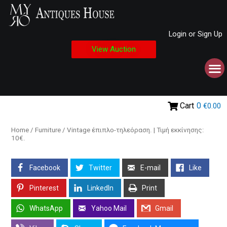
Login or Sign Up
View Auction
Cart
0
€0.00
Home
/
Furniture
/ Vintage έπιπλο-τηλεόραση. | Τιμή εκκίνησης:
10€.
Facebook
Twitter
E-mail
Like
Pinterest
LinkedIn
Print
WhatsApp
Yahoo Mail
Gmail