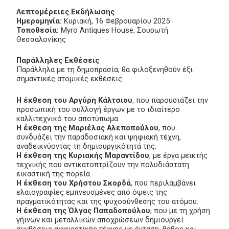
Λεπτομέρειες Εκδήλωσης
Ημερομηνία:
Κυριακή, 16 Φεβρουαρίου 2025
Τοποθεσία:
Myro Antiques House, Σουρωτή
Θεσσαλονίκης
Παράλληλες Εκθέσεις
Παράλληλα με τη δημοπρασία, θα φιλοξενηθούν έξι
σημαντικές ατομικές εκθέσεις:
Η έκθεση του Αργύρη Κάλτσιου
, που παρουσιάζει την
προσωπική του συλλογή έργων με το ιδιαίτερο
καλλιτεχνικό του αποτύπωμα.
Η έκθεση της Μαριέλας Αλεποπούλου
, που
συνδυάζει την παραδοσιακή και ψηφιακή τέχνη,
αναδεικνύοντας τη δημιουργικότητά της.
Η έκθεση της Κυριακής Μαραντίδου
, με έργα μεικτής
τεχνικής που αντικατοπτρίζουν την πολυδιάστατη
εικαστική της πορεία.
Η έκθεση του Χρήστου Σκορδά
, που περιλαμβάνει
ελαιογραφίες εμπνευσμένες από όψεις της
πραγματικότητας και της ψυχοσύνθεσης του ατόμου.
Η έκθεση της Όλγας Παπαδοπούλου
, που με τη χρήση
γήινων και μεταλλικών αποχρώσεων δημιουργεί
συνθέσεις αφαιρετικής τέχνης με ένταση, βάθος και