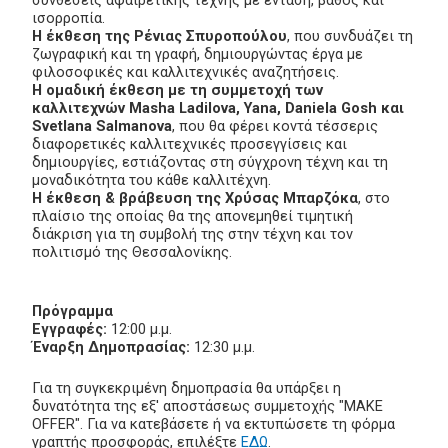
ισορροπία.
Η έκθεση της Ρένιας Σπυροπούλου
, που συνδυάζει τη
ζωγραφική και τη γραφή, δημιουργώντας έργα με
φιλοσοφικές και καλλιτεχνικές αναζητήσεις.
Η ομαδική έκθεση με τη συμμετοχή των
καλλιτεχνών Masha Ladilova, Yana, Daniela Gosh και
Svetlana Salmanova
, που θα φέρει κοντά τέσσερις
διαφορετικές καλλιτεχνικές προσεγγίσεις και
δημιουργίες, εστιάζοντας στη σύγχρονη τέχνη και τη
μοναδικότητα του κάθε καλλιτέχνη.
Η έκθεση & βράβευση της Χρύσας Μπαρζόκα
, στο
πλαίσιο της οποίας θα της απονεμηθεί τιμητική
διάκριση για τη συμβολή της στην τέχνη και τον
πολιτισμό της Θεσσαλονίκης.
Πρόγραμμα
Εγγραφές:
12:00 μ.μ.
Έναρξη Δημοπρασίας:
12:30 μ.μ.
Για τη συγκεκριμένη δημοπρασία θα υπάρξει η
δυνατότητα της εξ' αποστάσεως συμμετοχής "MAKE
OFFER". Για να κατεβάσετε ή να εκτυπώσετε τη φόρμα
γραπτής προσφοράς, επιλέξτε
ΕΔΩ
.