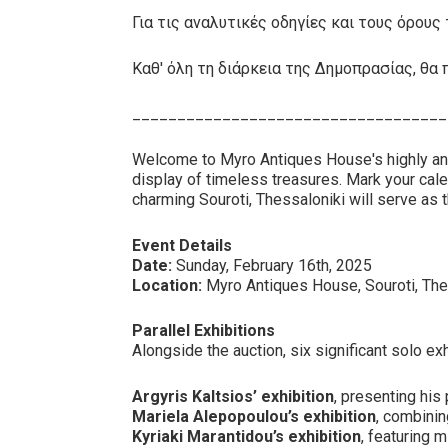
Για τις αναλυτικές οδηγίες και τους όρο
Καθ' όλη τη διάρκεια της Δημοπρασίας, θα 
___________________________________
Welcome to Myro Antiques House's highly an
display of timeless treasures. Mark your cal
charming Souroti, Thessaloniki will serve as 
Event Details
Date:
Sunday, February 16th, 2025
Location:
Myro Antiques House, Souroti, The
Parallel Exhibitions
Alongside the auction, six significant solo exh
Argyris Kaltsios’ exhibition
, presenting his 
Mariela Alepopoulou’s exhibition
, combining
Kyriaki Marantidou’s exhibition
, featuring 