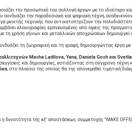
υσιάζει την προσωπική του συλλογή έργων με το ιδιαίτερο κ
ου συνδυάζει την παραδοσιακή και ψηφιακή τέχνη, αναδεικνύο
έργα μεικτής τεχνικής που αντικατοπτρίζουν την πολυδιάστατη
λαμβάνει ελαιογραφίες εμπνευσμένες από όψεις της πραγματι
 με τη χρήση γήινων και μεταλλικών αποχρώσεων δημιουργεί 
συνδυάζει τη ζωγραφική και τη γραφή, δημιουργώντας έργα με
αλλιτεχνών Masha Ladilova, Yana, Daniela Gosh και Svetl
εγγίσεις και δημιουργίες, εστιάζοντας στη σύγχρονη τέχνη κ
όκα
, στο πλαίσιο της οποίας θα της απονεμηθεί τιμητική διάκ
ει η δυνατότητα της εξ' αποστάσεως συμμετοχής "MAKE OFFER