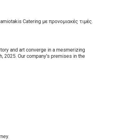
miotakis Catering με προνομιακές τιμές.
story and art converge in a mesmerizing
th, 2025. Our company's premises in the
rney.