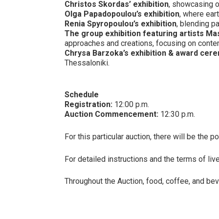
Christos Skordas’ exhibition
, showcasing o
Olga Papadopoulou’s exhibition
, where ear
Renia Spyropoulou’s exhibition
, blending p
The group exhibition featuring artists Ma
approaches and creations, focusing on contempo
Chrysa Barzoka’s exhibition & award cer
Thessaloniki.
Schedule
Registration:
12:00 p.m.
Auction Commencement:
12:30 p.m.
For this particular auction, there will be the
For detailed instructions and the terms of li
Throughout the Auction, food, coffee, and bev