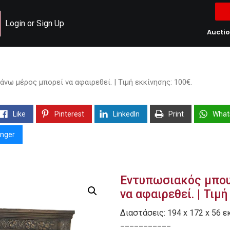
Login or Sign Up
Aucti
νω μέρος μπορεί να αφαιρεθεί. | Τιμή εκκίνησης: 100€.
Like
Pinterest
LinkedIn
Print
What
nger
Εντυπωσιακός μπου
να αφαιρεθεί. | Τιμή
Διαστάσεις: 194 x 172 x 56 εκ
___________