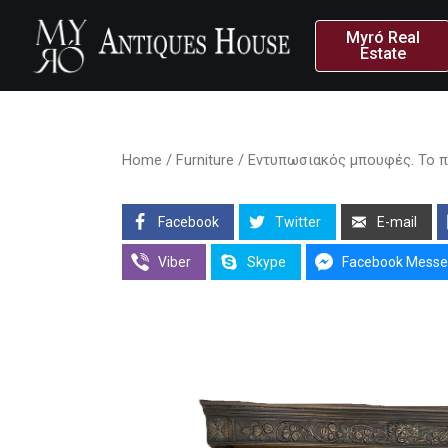
Myró Real
Estate
Home
/
Furniture
/ Εντυπωσιακός μπουφές. Το πά
Facebook
Twitter
E-mail
Viber
Skype
Facebook Messe