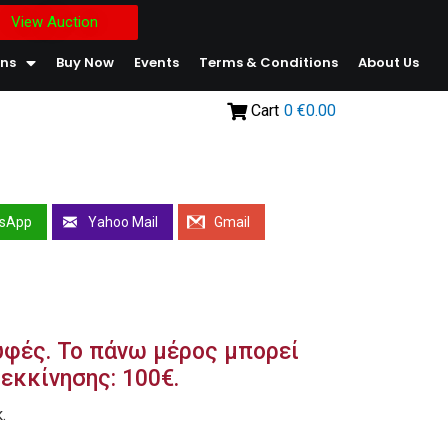
View Auction
ons
Buy Now
Events
Terms & Conditions
About Us
Cart
0
€0.00
sApp
Yahoo Mail
Gmail
φές. Το πάνω μέρος μπορεί
 εκκίνησης: 100€.
.