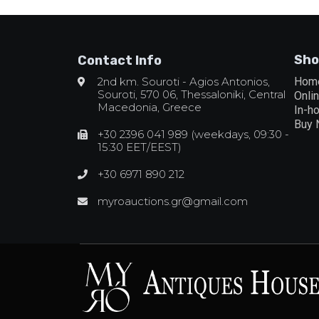
Sho
Contact Info
2nd km. Souroti - Agios Antonios,
Hom
Souroti, 570 06, Thessaloniki, Central
Onli
Macedonia, Greece
In-h
Buy
+30 2396 041 989 (weekdays, 09:30 -
15:30 EET/EEST)
+30 6971 890 212
myroauctions.gr@gmail.com