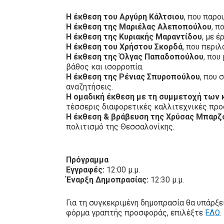
Η έκθεση του Αργύρη Κάλτσιου
, που παρο
Η έκθεση της Μαριέλας Αλεποπούλου
, π
Η έκθεση της Κυριακής Μαραντίδου
, με 
Η έκθεση του Χρήστου Σκορδά
, που περι
Η έκθεση της Όλγας Παπαδοπούλου
, που
βάθος και ισορροπία.
Η έκθεση της Ρένιας Σπυροπούλου
, που 
αναζητήσεις.
Η ομαδική έκθεση με τη συμμετοχή των κ
τέσσερις διαφορετικές καλλιτεχνικές προσ
Η έκθεση & βράβευση της Χρύσας Μπαρζ
πολιτισμό της Θεσσαλονίκης.
Πρόγραμμα
Εγγραφές:
12:00 μ.μ.
Έναρξη Δημοπρασίας:
12:30 μ.μ.
Για τη συγκεκριμένη δημοπρασία θα υπάρξ
φόρμα γραπτής προσφοράς, επιλέξτε
ΕΔΩ
.