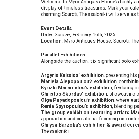
Welcome to Myro Antiques House's highly an
display of timeless treasures. Mark your cal
charming Souroti, Thessaloniki will serve as 
Event Details
Date:
Sunday, February 16th, 2025
Location:
Myro Antiques House, Souroti, The
Parallel Exhibitions
Alongside the auction, six significant solo exh
Argyris Kaltsios’ exhibition
, presenting his 
Mariela Alepopoulou’s exhibition
, combining
Kyriaki Marantidou’s exhibition
, featuring 
Christos Skordas’ exhibition
, showcasing o
Olga Papadopoulou’s exhibition
, where ear
Renia Spyropoulou’s exhibition
, blending p
The group exhibition featuring artists Ma
approaches and creations, focusing on contempo
Chrysa Barzoka’s exhibition & award cer
Thessaloniki.