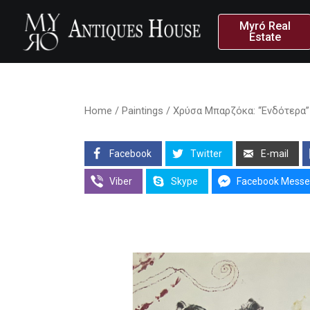
Myró Real
Estate
Home
/
Paintings
/ Χρύσα Μπαρζόκα: “Ενδότερα” 
Facebook
Twitter
E-mail
Viber
Skype
Facebook Messe