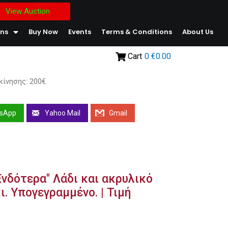
View Auction
ons
Buy Now
Events
Terms & Conditions
About Us
Cart
0
€0.00
κίνησης: 200€.
sApp
Yahoo Mail
Gmail
νδότερα" Λάδι και ακρυλικό
. Υπογεγραμμένο. | Τιμή