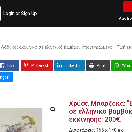
Login or Sign Up
Aucti
Λάδι και ακρυλικό σε ελληνικό βαμβάκι. Υπογεγραμμένο. | Τιμή εκ
Like
Pinterest
LinkedIn
Print
What
nger
Χρύσα Μπαρζόκα: "Ε
σε ελληνικό βαμβάκι
εκκίνησης: 200€.
Διαστάσεις: 165 x 140 εκ.