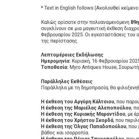
* Text in English follows (Ακολουθεί κείμεν
Καλώς ορίσατε στην πολυαναμενόμενη
89η
συγκλίνουν σε μια μαγευτική έκθεση διαχρ
Φεβρουαρίου 2025. Οι εγκαταστάσεις του ο
της περίστασης.
Λεπτομέρειες Εκδήλωσης
Ημερομηνία:
Κυριακή, 16 Φεβρουαρίου 202
Τοποθεσία:
Myro Antiques House, Σουρωτ
Παράλληλες Εκθέσεις
Παράλληλα με τη δημοπρασία, θα φιλοξενηθ
Η έκθεση του Αργύρη Κάλτσιου
, που παρο
Η έκθεση της Μαριέλας Αλεποπούλου
, π
Η έκθεση της Κυριακής Μαραντίδου
, με 
Η έκθεση του Χρήστου Σκορδά
, που περι
Η έκθεση της Όλγας Παπαδοπούλου
, που
βάθος και ισορροπία.
Η έκθεση της Ρένιας Σπυροπούλου
, που 