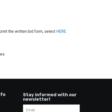
print the written bid form, select
HERE
.
ces.
nfo
Stay informed with our
newsletter!