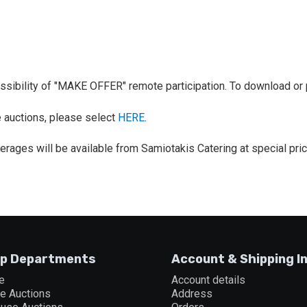
 possibility of "MAKE OFFER" remote participation. To download or 
ve auctions, please select
HERE
.
erages will be available from Samiotakis Catering at special pri
p Departments
Account & Shipping I
e
Account details
ne Auctions
Address