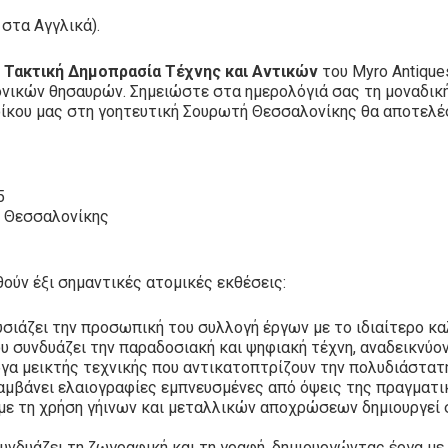
ο στα Αγγλικά).
 Τακτική Δημοπρασία Τέχνης και Αντικών
του Myro Antiques
ονικών θησαυρών. Σημειώστε στα ημερολόγιά σας τη μοναδική
ίκου μας στη γοητευτική Σουρωτή Θεσσαλονίκης θα αποτελέσο
5
ή Θεσσαλονίκης
ούν έξι σημαντικές ατομικές εκθέσεις:
υσιάζει την προσωπική του συλλογή έργων με το ιδιαίτερο κ
ου συνδυάζει την παραδοσιακή και ψηφιακή τέχνη, αναδεικνύο
έργα μεικτής τεχνικής που αντικατοπτρίζουν την πολυδιάστατη
λαμβάνει ελαιογραφίες εμπνευσμένες από όψεις της πραγματι
 με τη χρήση γήινων και μεταλλικών αποχρώσεων δημιουργεί 
συνδυάζει τη ζωγραφική και τη γραφή, δημιουργώντας έργα με