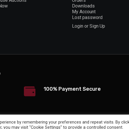
ouse Auctions
Orders
 Now
Downloads
My Account
Lost password
Login or Sign Up
100% Payment Secure
erience by remembering your preferences and repeat visits. By clic
, you may visit "Cookie Settings" to provide a controlled consent.