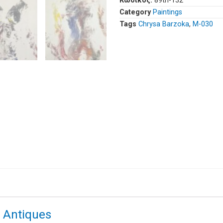
Κωδικός:
89th-132
Category
Paintings
Tags
Chrysa Barzoka
,
Μ-030
& Antiques