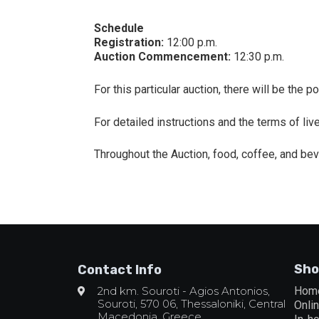
Schedule
Registration:
12:00 p.m.
Auction Commencement:
12:30 p.m.
For this particular auction, there will be the
For detailed instructions and the terms of li
Throughout the Auction, food, coffee, and bev
Sho
Contact Info
2nd km. Souroti - Agios Antonios,
Hom
Souroti, 570 06, Thessaloniki, Central
Onli
Macedonia, Greece