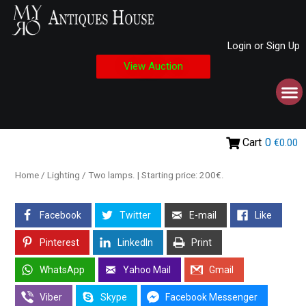
Login or Sign Up
View Auction
Cart
0
€0.00
Home
/
Lighting
/ Two lamps. | Starting price: 200€.
Facebook
Twitter
E-mail
Like
Pinterest
LinkedIn
Print
WhatsApp
Yahoo Mail
Gmail
Viber
Skype
Facebook Messenger