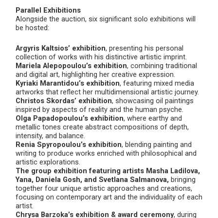
Parallel Exhibitions
Alongside the auction, six significant solo exhibitions will
be hosted:
Argyris Kaltsios’ exhibition
, presenting his personal
collection of works with his distinctive artistic imprint.
Mariela Alepopoulou’s exhibition
, combining traditional
and digital art, highlighting her creative expression.
Kyriaki Marantidou’s exhibition
, featuring mixed media
artworks that reflect her multidimensional artistic journey.
Christos Skordas’ exhibition
, showcasing oil paintings
inspired by aspects of reality and the human psyche.
Olga Papadopoulou’s exhibition
, where earthy and
metallic tones create abstract compositions of depth,
intensity, and balance.
Renia Spyropoulou’s exhibition
, blending painting and
writing to produce works enriched with philosophical and
artistic explorations.
The group exhibition featuring artists Masha Ladilova,
Yana, Daniela Gosh, and Svetlana Salmanova,
bringing
together four unique artistic approaches and creations,
focusing on contemporary art and the individuality of each
artist.
Chrysa Barzoka’s exhibition & award ceremony
, during