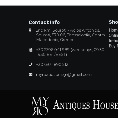
Sho
Contact Info
2nd km. Souroti - Agios Antonios,
Hom
Souroti, 570 06, Thessaloniki, Central
Onli
Macedonia, Greece
In-h
Buy
+30 2396 041 989 (weekdays, 09:30 -
15:30 EET/EEST)
+30 6971 890 212
myroauctions.gr@gmail.com