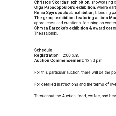
Christos Skordas’ exhibition
, showcasing o
Olga Papadopoulou’s exhibition
, where ear
Renia Spyropoulou’s exhibition
, blending p
The group exhibition featuring artists Ma
approaches and creations, focusing on contempo
Chrysa Barzoka’s exhibition & award cer
Thessaloniki.
Schedule
Registration:
12:00 p.m.
Auction Commencement:
12:30 p.m.
For this particular auction, there will be the
For detailed instructions and the terms of li
Throughout the Auction, food, coffee, and bev