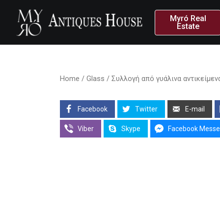
Myró Real
Estate
Home
/
Glass
/ Συλλογή από γυάλινα αντικείμενα.
Facebook
Twitter
E-mail
Viber
Skype
Facebook Messe