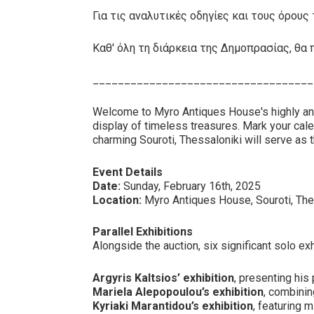
Για τις αναλυτικές οδηγίες και τους όρο
Καθ' όλη τη διάρκεια της Δημοπρασίας, θα 
___________________________________
Welcome to Myro Antiques House's highly an
display of timeless treasures. Mark your cal
charming Souroti, Thessaloniki will serve as 
Event Details
Date:
Sunday, February 16th, 2025
Location:
Myro Antiques House, Souroti, The
Parallel Exhibitions
Alongside the auction, six significant solo exh
Argyris Kaltsios’ exhibition
, presenting his 
Mariela Alepopoulou’s exhibition
, combining
Kyriaki Marantidou’s exhibition
, featuring 