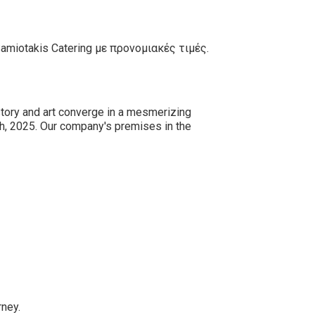
miotakis Catering με προνομιακές τιμές.
story and art converge in a mesmerizing
th, 2025. Our company's premises in the
rney.