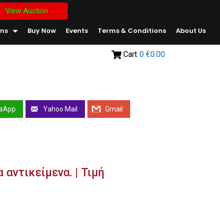
View Auction
ons
Buy Now
Events
Terms & Conditions
About Us
Cart
0
€0.00
sApp
Yahoo Mail
Gmail
 αντικείμενα. | Τιμή