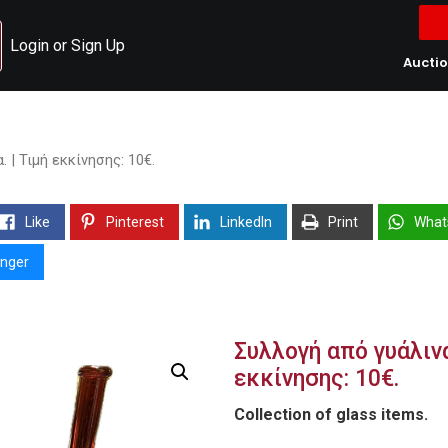
Login or Sign Up
Aucti
 | Τιμή εκκίνησης: 10€.
Like
Pinterest
LinkedIn
Print
What
nger
Συλλογή από γυάλινα
εκκίνησης: 10€.
Collection of glass items.