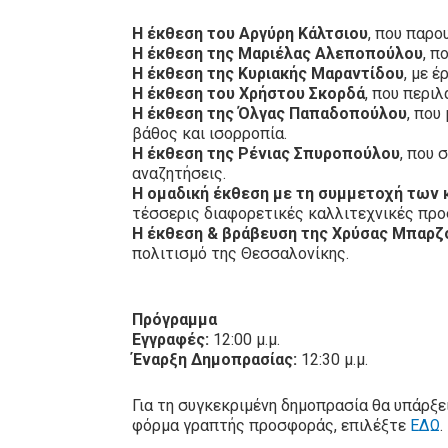
Η έκθεση του Αργύρη Κάλτσιου
, που παρο
Η έκθεση της Μαριέλας Αλεποπούλου
, π
Η έκθεση της Κυριακής Μαραντίδου
, με 
Η έκθεση του Χρήστου Σκορδά
, που περι
Η έκθεση της Όλγας Παπαδοπούλου
, που
βάθος και ισορροπία.
Η έκθεση της Ρένιας Σπυροπούλου
, που 
αναζητήσεις.
Η ομαδική έκθεση με τη συμμετοχή των κ
τέσσερις διαφορετικές καλλιτεχνικές προσ
Η έκθεση & βράβευση της Χρύσας Μπαρζ
πολιτισμό της Θεσσαλονίκης.
Πρόγραμμα
Εγγραφές:
12:00 μ.μ.
Έναρξη Δημοπρασίας:
12:30 μ.μ.
Για τη συγκεκριμένη δημοπρασία θα υπάρξ
φόρμα γραπτής προσφοράς, επιλέξτε
ΕΔΩ
.