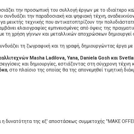
υσιάζει την προσωπική του συλλογή έργων με το ιδιαίτερο κ
ου συνδυάζει την παραδοσιακή και ψηφιακή τέχνη, αναδεικνύο
έργα μεικτής τεχνικής που αντικατοπτρίζουν την πολυδιάστατη
λαμβάνει ελαιογραφίες εμπνευσμένες από όψεις της πραγματι
 με τη χρήση γήινων και μεταλλικών αποχρώσεων δημιουργεί 
συνδυάζει τη ζωγραφική και τη γραφή, δημιουργώντας έργα με
αλλιτεχνών Masha Ladilova, Yana, Daniela Gosh και Svetl
εγγίσεις και δημιουργίες, εστιάζοντας στη σύγχρονη τέχνη κ
όκα
, στο πλαίσιο της οποίας θα της απονεμηθεί τιμητική διάκ
ει η δυνατότητα της εξ' αποστάσεως συμμετοχής "MAKE OFFER