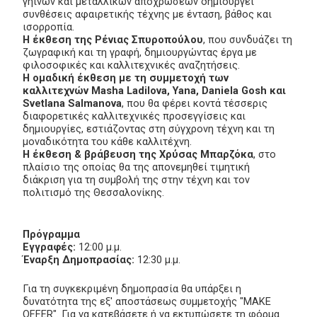
γήινων και μεταλλικών αποχρώσεων δημιουργεί
συνθέσεις αφαιρετικής τέχνης με ένταση, βάθος και
ισορροπία.
Η έκθεση της Ρένιας Σπυροπούλου
, που συνδυάζει τη
ζωγραφική και τη γραφή, δημιουργώντας έργα με
φιλοσοφικές και καλλιτεχνικές αναζητήσεις.
Η ομαδική έκθεση με τη συμμετοχή των
καλλιτεχνών Masha Ladilova, Yana, Daniela Gosh και
Svetlana Salmanova
, που θα φέρει κοντά τέσσερις
διαφορετικές καλλιτεχνικές προσεγγίσεις και
δημιουργίες, εστιάζοντας στη σύγχρονη τέχνη και τη
μοναδικότητα του κάθε καλλιτέχνη.
Η έκθεση & βράβευση της Χρύσας Μπαρζόκα
, στο
πλαίσιο της οποίας θα της απονεμηθεί τιμητική
διάκριση για τη συμβολή της στην τέχνη και τον
πολιτισμό της Θεσσαλονίκης.
Πρόγραμμα
Εγγραφές:
12:00 μ.μ.
Έναρξη Δημοπρασίας:
12:30 μ.μ.
Για τη συγκεκριμένη δημοπρασία θα υπάρξει η
δυνατότητα της εξ' αποστάσεως συμμετοχής "MAKE
OFFER". Για να κατεβάσετε ή να εκτυπώσετε τη φόρμα