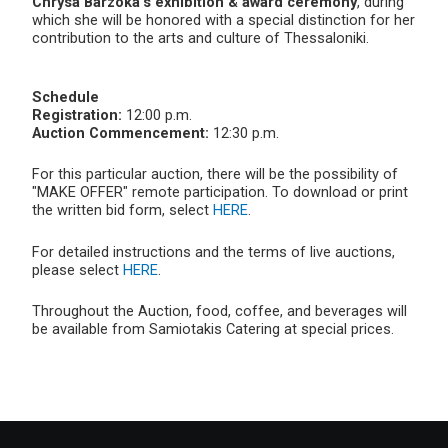
Chrysa Barzoka’s exhibition & award ceremony
, during
which she will be honored with a special distinction for her
contribution to the arts and culture of Thessaloniki.
Schedule
Registration:
12:00 p.m.
Auction Commencement:
12:30 p.m.
For this particular auction, there will be the possibility of
"MAKE OFFER" remote participation. To download or print
the written bid form, select
HERE
.
For detailed instructions and the terms of live auctions,
please select
HERE
.
Throughout the Auction, food, coffee, and beverages will
be available from Samiotakis Catering at special prices.