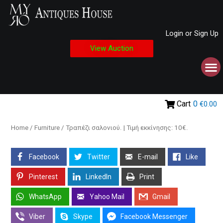
Login or Sign Up
View Auction
Cart
0
€0.00
Home
/
Furniture
/ Τραπέζι σαλονιού. | Τιμή εκκίνησης: 10€.
Facebook
Twitter
E-mail
Like
Pinterest
LinkedIn
Print
WhatsApp
Yahoo Mail
Gmail
Viber
Skype
Facebook Messenger