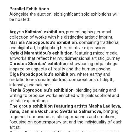
Parallel Exhibitions
Alongside the auction, six significant solo exhibitions will
be hosted:
Argyris Kaltsios’ exhibition
, presenting his personal
collection of works with his distinctive artistic imprint.
Mariela Alepopoulou’s exhibition
, combining traditional
and digital art, highlighting her creative expression.
Kyriaki Marantidou’s exhibition
, featuring mixed media
artworks that reflect her multidimensional artistic journey.
Christos Skordas’ exhibition
, showcasing oil paintings
inspired by aspects of reality and the human psyche.
Olga Papadopoulou’s exhibition
, where earthy and
metallic tones create abstract compositions of depth,
intensity, and balance.
Renia Spyropoulou’s exhibition
, blending painting and
writing to produce works enriched with philosophical and
artistic explorations.
The group exhibition featuring artists Masha Ladilova,
Yana, Daniela Gosh, and Svetlana Salmanova,
bringing
together four unique artistic approaches and creations,
focusing on contemporary art and the individuality of each
artist.