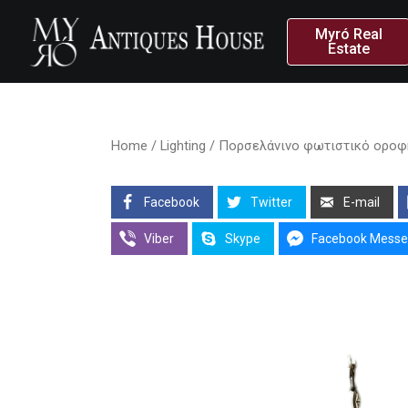
Myró Real
Estate
Home
/
Lighting
/ Πορσελάνινο φωτιστικό οροφής
Facebook
Twitter
E-mail
Viber
Skype
Facebook Messe