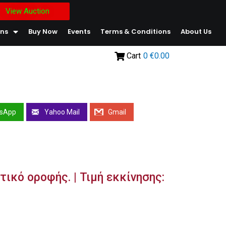
View Auction
ons
Buy Now
Events
Terms & Conditions
About Us
Cart
0
€0.00
sApp
Yahoo Mail
Gmail
ικό οροφής. | Τιμή εκκίνησης: