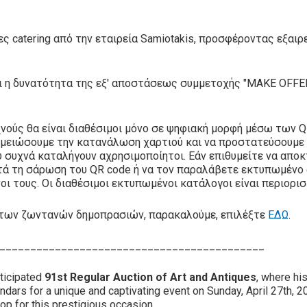
ς catering από την εταιρεία Samiotakis, προσφέροντας εξαιρ
ει η δυνατότητα της εξ' αποστάσεως συμμετοχής "MAKE OFFER
χνούς θα είναι διαθέσιμοι μόνο σε ψηφιακή μορφή μέσω των 
 μειώσουμε την κατανάλωση χαρτιού και να προστατεύσουμε
συχνά καταλήγουν αχρησιμοποίητοι. Εάν επιθυμείτε να αποκ
τά τη σάρωση του QR code ή να τον παραλάβετε εκτυπωμένο α
ι τους. Οι διαθέσιμοι εκτυπωμένοι κατάλογοι είναι περιορισ
υς των ζωντανών δημοπρασιών, παρακαλούμε, επιλέξτε
ΕΔΩ
.
___________________________________________
ticipated
91st Regular Auction of Art and Antiques
, where hi
ndars for a unique and captivating event on Sunday, April 27th,
op for this prestigious occasion.