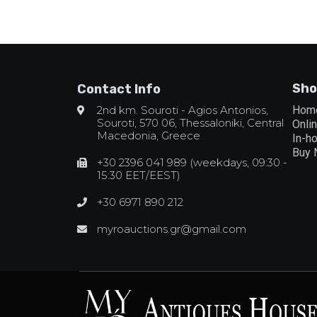
Sho
Contact Info
2nd km. Souroti - Agios Antonios,
Hom
Souroti, 570 06, Thessaloniki, Central
Onli
Macedonia, Greece
In-h
Buy
+30 2396 041 989 (weekdays, 09:30 -
15:30 EET/EEST)
+30 6971 890 212
myroauctions.gr@gmail.com