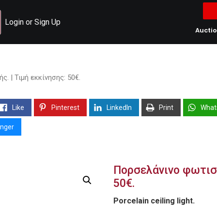
Login or Sign Up
Aucti
. | Τιμή εκκίνησης: 50€.
Like
Pinterest
LinkedIn
Print
What
nger
Πορσελάνινο φωτιστ
50€.
Porcelain ceiling light.