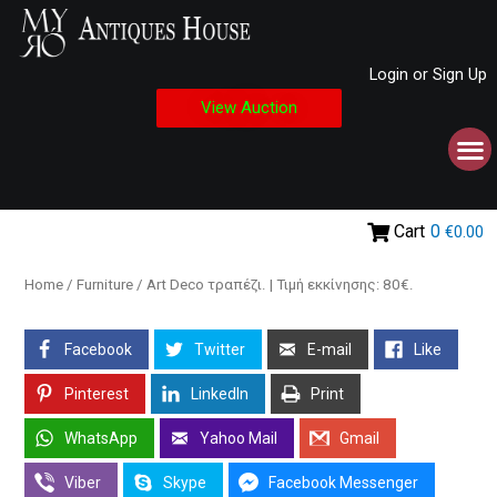
Login or Sign Up
View Auction
Cart
0
€0.00
Home
/
Furniture
/ Art Deco τραπέζι. | Τιμή εκκίνησης: 80€.
Facebook
Twitter
E-mail
Like
Pinterest
LinkedIn
Print
WhatsApp
Yahoo Mail
Gmail
Viber
Skype
Facebook Messenger