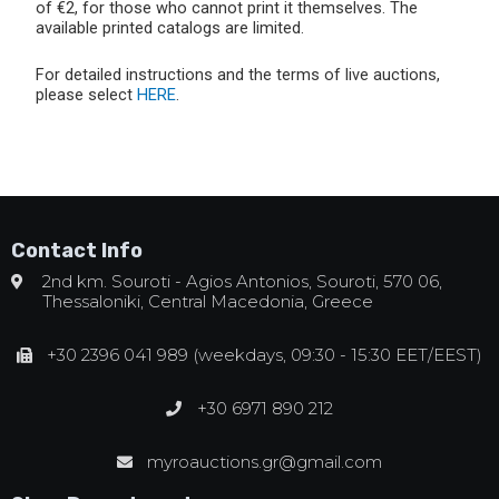
of €2, for those who cannot print it themselves. The
available printed catalogs are limited.
For detailed instructions and the terms of live auctions,
please select
HERE
.
Contact Info
2nd km. Souroti - Agios Antonios, Souroti, 570 06,
Thessaloniki, Central Macedonia, Greece
+30 2396 041 989 (weekdays, 09:30 - 15:30 EET/EEST)
+30 6971 890 212
myroauctions.gr@gmail.com