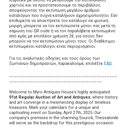
λήφθηκε με σκοπό να μειώσουμε την κατανάλωση
χαρτιού και να προστατεύσουμε το περιβάλλον,
αποφεύγοντας την εκτύπωση μεγάλου αριθμού
καταλόγων που συχνά καταλήγουν αχρησιμοποίητοι. Εάν
επιθυμείτε να αποκτήσετε τον κατάλογο σε φυσική
μορφή, μπορείτε να τον εκτυπώσετε μόνοι σας μετά τη
σάρωση του QR code ή να τον παραλάβετε εκτυπωμένο
από εμάς με επιπλέον χρέωση 2€, για όσους δεν
μπορούν να τον εκτυπώσουν μόνοι τους. Οι διαθέσιμοι
εκτυπωμένοι κατάλογοι είναι περιορισμένοι.
Για τις αναλυτικές οδηγίες και τους όρους των
ζωντανών δημοπρασιών, παρακαλούμε, επιλέξτε
ΕΔΩ
.
__________________________________________
____________________________________
Welcome to Myro Antiques House's highly anticipated
91st Regular Auction of Art and Antiques
, where history
and art converge in a mesmerizing display of timeless
treasures. Mark your calendars for a unique and
captivating event on Sunday, April 27th, 2025. Our
company's premises in the charming Souroti, Thessaloniki
will serve as the backdrop for this prestigious occasion.