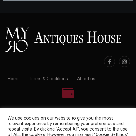
Home
Terms & Conditions
About us
100% Payment Secure
We use cookies on our website to give you the most
relevant experience by remembering your preferences and
repeat visits. By clicking “Accept All”, you consent to the use
of ALL the cookies. However, you may visit "Cookie Settings"