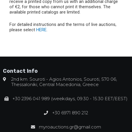
receive a printed copy from us with an additional charge
of €2, for those who cannot print it themselves. The
available printed catalogs are limited.
For detailed instructions and the terms of live auctions,
please select
HERE
.
Contact Info
2nd km. Souroti - Agios Antonios, Souroti, 570 06,
Thessaloniki, Central Macedonia, Greece
+30 2396 041 989 (weekdays, 09:30 - 15:30 EET/EEST)
+30 6971 890 212
myroauctions.gr@gmail.com