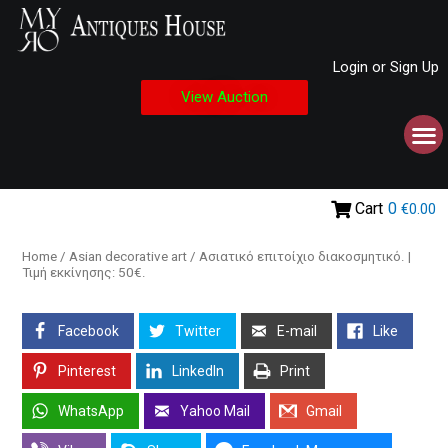
Login or Sign Up
View Auction
Cart
0
€0.00
Home
/
Asian decorative art
/ Ασιατικό επιτοίχιο διακοσμητικό. |
Τιμή εκκίνησης: 50€.
Facebook
Twitter
E-mail
Like
Pinterest
LinkedIn
Print
WhatsApp
Yahoo Mail
Gmail