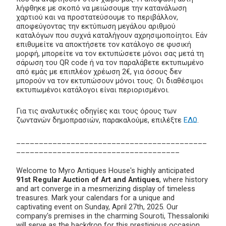
λήφθηκε με σκοπό να μειώσουμε την κατανάλωση
χαρτιού και να προστατεύσουμε το περιβάλλον,
αποφεύγοντας την εκτύπωση μεγάλου αριθμού
καταλόγων που συχνά καταλήγουν αχρησιμοποίητοι. Εάν
επιθυμείτε να αποκτήσετε τον κατάλογο σε φυσική
μορφή, μπορείτε να τον εκτυπώσετε μόνοι σας μετά τη
σάρωση του QR code ή να τον παραλάβετε εκτυπωμένο
από εμάς με επιπλέον χρέωση 2€, για όσους δεν
μπορούν να τον εκτυπώσουν μόνοι τους. Οι διαθέσιμοι
εκτυπωμένοι κατάλογοι είναι περιορισμένοι.
Για τις αναλυτικές οδηγίες και τους όρους των
ζωντανών δημοπρασιών, παρακαλούμε, επιλέξτε
ΕΔΩ
.
__________________________________________
____________________________________
Welcome to Myro Antiques House's highly anticipated
91st Regular Auction of Art and Antiques
, where history
and art converge in a mesmerizing display of timeless
treasures. Mark your calendars for a unique and
captivating event on Sunday, April 27th, 2025. Our
company's premises in the charming Souroti, Thessaloniki
will serve as the backdrop for this prestigious occasion.