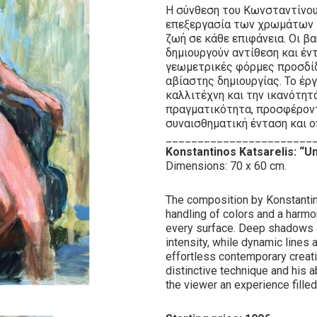
Η σύνθεση του Κωνσταντίνου
επεξεργασία των χρωμάτων κα
ζωή σε κάθε επιφάνεια. Οι βα
δημιουργούν αντίθεση και έντ
γεωμετρικές φόρμες προσδίδ
αβίαστης δημιουργίας. Το έργ
καλλιτέχνη και την ικανότητ
πραγματικότητα, προσφέροντ
συναισθηματική ένταση και ο
_______________________
Konstantinos Katsarelis: “Un
Dimensions: 70 x 60 cm.
The composition by Konstantin
handling of colors and a harmon
every surface. Deep shadows a
intensity, while dynamic lines
effortless contemporary creatio
distinctive technique and his ab
the viewer an experience fille