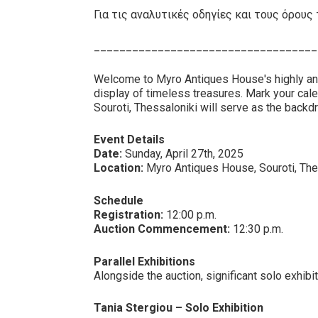
Για τις αναλυτικές οδηγίες και τους όρο
___________________________________
Welcome to Myro Antiques House's highly an
display of timeless treasures. Mark your cale
Souroti, Thessaloniki will serve as the backdr
Event Details
Date:
Sunday, April 27th, 2025
Location:
Myro Antiques House, Souroti, The
Schedule
Registration:
12:00 p.m.
Auction Commencement:
12:30 p.m.
Parallel Exhibitions
Alongside the auction, significant solo exhibi
Tania Stergiou – Solo Exhibition