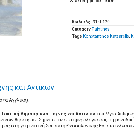
Starting price: 100€.
Κωδικός:
91st-120
Category
Paintings
Tags
Konstantinos Katsarelis
,
Κ
νης και Αντικών
 στα Αγγλικά).
 Τακτική Δημοπρασία Τέχνης και Αντικών
του Myro Antiques
ονικών θησαυρών. Σημειώστε στα ημερολόγιά σας τη μοναδική
υ μας στη γοητευτική Σουρωτή Θεσσαλονίκης θα αποτελέσουν,