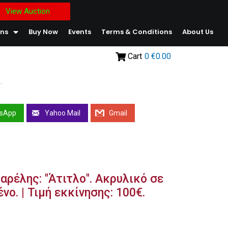
View Auction
ons
Buy Now
Events
Terms & Conditions
About Us
Cart
0
€0.00
.
sApp
Yahoo Mail
Gmail
ρέλης: "Άτιτλο". Ακρυλικό σε
ο. | Τιμή εκκίνησης: 100€.