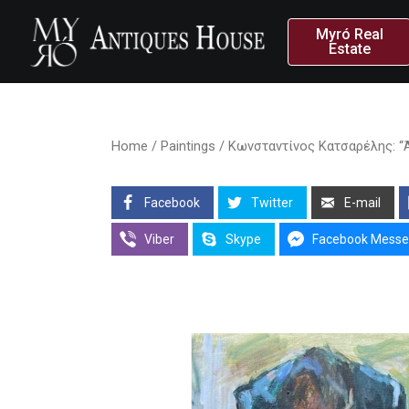
Myró Real
Estate
Home
/
Paintings
/ Κωνσταντίνος Κατσαρέλης: “Άτ
Facebook
Twitter
E-mail
Viber
Skype
Facebook Messe