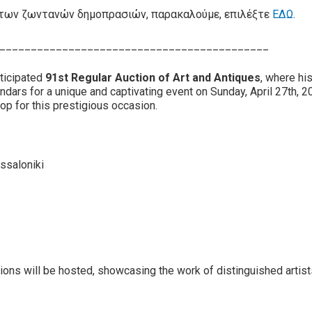
υς των ζωντανών δημοπρασιών, παρακαλούμε, επιλέξτε
ΕΔΩ
.
___________________________________________
ticipated
91st Regular Auction of Art and Antiques
, where hi
ndars for a unique and captivating event on Sunday, April 27th,
op for this prestigious occasion.
ssaloniki
tions will be hosted, showcasing the work of distinguished artist