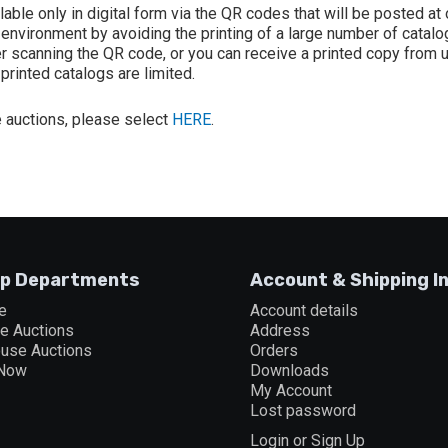
ilable only in digital form via the QR codes that will be posted a
nvironment by avoiding the printing of a large number of catalog
fter scanning the QR code, or you can receive a printed copy from 
printed catalogs are limited.
ve auctions, please select
HERE
.
p Departments
Account & Shipping I
e
Account details
ne Auctions
Address
ouse Auctions
Orders
 Now
Downloads
My Account
Lost password
Login or Sign Up