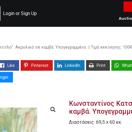
Login or Sign Up
Aucti
ιτλο”. Ακρυλικό σε καμβά. Υπογεγραμμένο. | Τιμή εκκίνησης: 100€
Like
Pinterest
LinkedIn
Print
What
nger
Κωνσταντίνος Κατσα
καμβά. Υπογεγραμμέν
Διαστάσεις: 69,5 x 60 εκ.