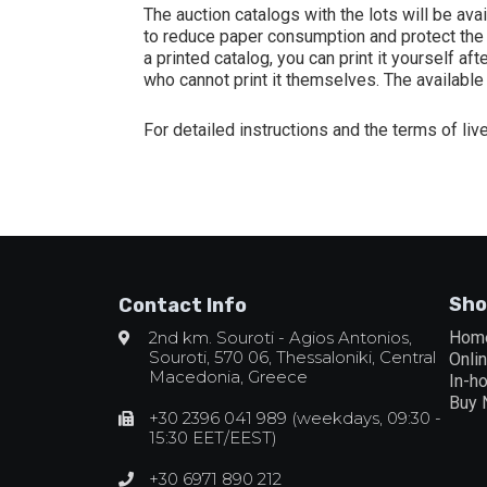
The auction catalogs with the lots will be ava
to reduce paper consumption and protect the e
a printed catalog, you can print it yourself a
who cannot print it themselves. The available 
For detailed instructions and the terms of li
Sho
Contact Info
2nd km. Souroti - Agios Antonios,
Hom
Souroti, 570 06, Thessaloniki, Central
Onli
Macedonia, Greece
In-h
Buy
+30 2396 041 989 (weekdays, 09:30 -
15:30 EET/EEST)
+30 6971 890 212