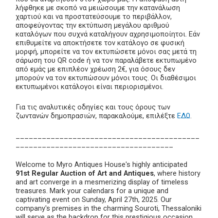
λήφθηκε με σκοπό να μειώσουμε την κατανάλωση
χαρτιού και να προστατεύσουμε το περιβάλλον,
αποφεύγοντας την εκτύπωση μεγάλου αριθμού
καταλόγων που συχνά καταλήγουν αχρησιμοποίητοι. Εάν
επιθυμείτε να αποκτήσετε τον κατάλογο σε φυσική
μορφή, μπορείτε να τον εκτυπώσετε μόνοι σας μετά τη
σάρωση του QR code ή να τον παραλάβετε εκτυπωμένο
από εμάς με επιπλέον χρέωση 2€, για όσους δεν
μπορούν να τον εκτυπώσουν μόνοι τους. Οι διαθέσιμοι
εκτυπωμένοι κατάλογοι είναι περιορισμένοι.
Για τις αναλυτικές οδηγίες και τους όρους των
ζωντανών δημοπρασιών, παρακαλούμε, επιλέξτε
ΕΔΩ
.
__________________________________________
____________________________________
Welcome to Myro Antiques House's highly anticipated
91st Regular Auction of Art and Antiques
, where history
and art converge in a mesmerizing display of timeless
treasures. Mark your calendars for a unique and
captivating event on Sunday, April 27th, 2025. Our
company's premises in the charming Souroti, Thessaloniki
will serve as the backdrop for this prestigious occasion.