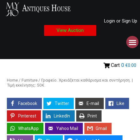
Login or Sign Up
View Auction
Cart
0
€0.00
Home
/
Furniture
/ Γραφείο. Χρειάζεται καθάρισμα και συντήρηση. |
Τιμή εκκίνησης: 50€.
Facebook
Twitter
E-mail
Like
Pinterest
LinkedIn
Print
WhatsApp
Yahoo Mail
Gmail