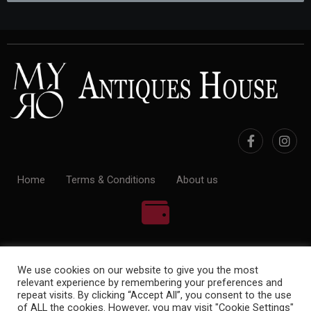
Home
Terms & Conditions
About us
100% Payment Secure
We use cookies on our website to give you the most
relevant experience by remembering your preferences and
repeat visits. By clicking “Accept All”, you consent to the use
of ALL the cookies. However, you may visit "Cookie Settings"