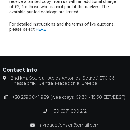
receive a printed copy from us with an additional charge
of €2, for those who cannot print it themselves. The
available printed catalogs are limited.
For detailed instructions and the terms of live auctions,
please select
HERE
.
Contact Info
2nd km. Souroti - Agios Antonios, Souroti, 570 06,
Thessaloniki, Central Macedonia, Greece
+30 2396 041 989 (weekdays, 09:30 - 15:30 EET/EEST)
+30 6971 890 212
myroauctions.gr@gmail.com