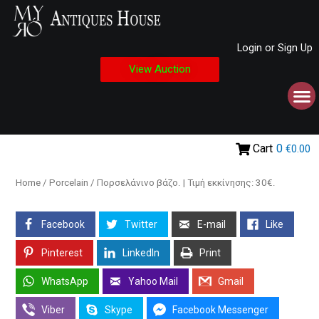
Login or Sign Up
View Auction
Cart
0
€0.00
Home
/
Porcelain
/ Πορσελάνινο βάζο. | Τιμή εκκίνησης: 30€.
Facebook
Twitter
E-mail
Like
Pinterest
LinkedIn
Print
WhatsApp
Yahoo Mail
Gmail
Viber
Skype
Facebook Messenger