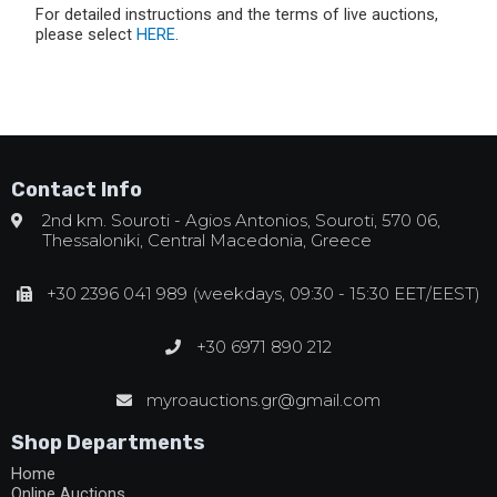
For detailed instructions and the terms of live auctions,
please select
HERE
.
Contact Info
2nd km. Souroti - Agios Antonios, Souroti, 570 06,
Thessaloniki, Central Macedonia, Greece
+30 2396 041 989 (weekdays, 09:30 - 15:30 EET/EEST)
+30 6971 890 212
myroauctions.gr@gmail.com
Shop Departments
Home
Online Auctions