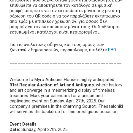
καταλόγων που συχνά καταλήγουν αχρησιμοποίητοι. Εάν
επιθυμείτε να αποκτήσετε τον κατάλογο σε φυσική
μορφή, μπορείτε να τον εκτυπώσετε μόνοι σας μετά τη
σάρωση του QR code ή να τον παραλάβετε εκτυπωμένο
από εμάς με επιπλέον χρέωση 2€, για όσους δεν
μπορούν να τον εκτυπώσουν μόνοι τους. Οι διαθέσιμοι
εκτυπωμένοι κατάλογοι είναι περιορισμένοι.
Για τις αναλυτικές οδηγίες και τους όρους των
ζωντανών δημοπρασιών, παρακαλούμε, επιλέξτε
ΕΔΩ
.
__________________________________________
____________________________________
Welcome to Myro Antiques House's highly anticipated
91st Regular Auction of Art and Antiques
, where history
and art converge in a mesmerizing display of timeless
treasures. Mark your calendars for a unique and
captivating event on Sunday, April 27th, 2025. Our
company's premises in the charming Souroti, Thessaloniki
will serve as the backdrop for this prestigious occasion.
Event Details
Date:
Sunday, April 27th, 2025