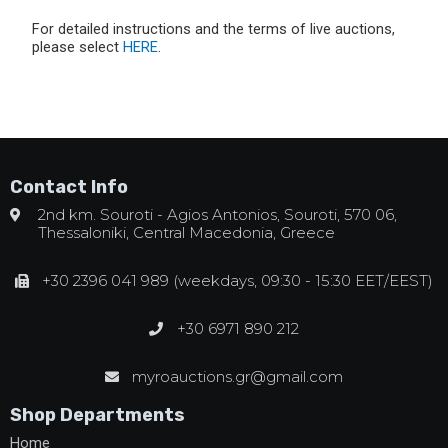
For detailed instructions and the terms of live auctions,
please select
HERE
.
Contact Info
2nd km. Souroti - Agios Antonios, Souroti, 570 06,
Thessaloniki, Central Macedonia, Greece
+30 2396 041 989 (weekdays, 09:30 - 15:30 EET/EEST)
+30 6971 890 212
myroauctions.gr@gmail.com
Shop Departments
Home