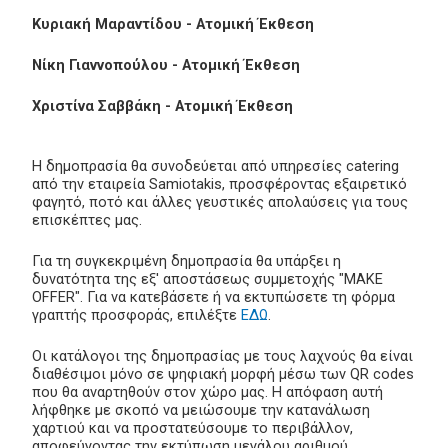
Κυριακή Μαραντίδου - Ατομική Έκθεση
Νίκη Γιαννοπούλου - Ατομική Έκθεση
Χριστίνα Σαββάκη - Ατομική Έκθεση
Η δημοπρασία θα συνοδεύεται από υπηρεσίες catering
από την εταιρεία Samiotakis, προσφέροντας εξαιρετικό
φαγητό, ποτό και άλλες γευστικές απολαύσεις για τους
επισκέπτες μας.
Για τη συγκεκριμένη δημοπρασία θα υπάρξει η
δυνατότητα της εξ' αποστάσεως συμμετοχής "MAKE
OFFER". Για να κατεβάσετε ή να εκτυπώσετε τη φόρμα
γραπτής προσφοράς, επιλέξτε
ΕΔΩ
.
Οι κατάλογοι της δημοπρασίας με τους λαχνούς θα είναι
διαθέσιμοι μόνο σε ψηφιακή μορφή μέσω των QR codes
που θα αναρτηθούν στον χώρο μας. Η απόφαση αυτή
λήφθηκε με σκοπό να μειώσουμε την κατανάλωση
χαρτιού και να προστατεύσουμε το περιβάλλον,
αποφεύγοντας την εκτύπωση μεγάλου αριθμού