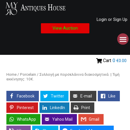
Login or Sign Up
View Auction
Cart
0
€0.00
Home
/
Porcelain
/ Συλλογή με πορσελάνινα διακοσμητικά. | Τιμή
εκκίνησης: 10€.
Facebook
Twitter
E-mail
Like
Pinterest
LinkedIn
Print
WhatsApp
Yahoo Mail
Gmail