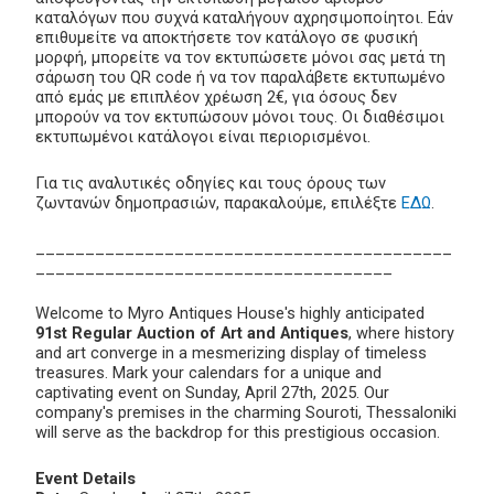
καταλόγων που συχνά καταλήγουν αχρησιμοποίητοι. Εάν
επιθυμείτε να αποκτήσετε τον κατάλογο σε φυσική
μορφή, μπορείτε να τον εκτυπώσετε μόνοι σας μετά τη
σάρωση του QR code ή να τον παραλάβετε εκτυπωμένο
από εμάς με επιπλέον χρέωση 2€, για όσους δεν
μπορούν να τον εκτυπώσουν μόνοι τους. Οι διαθέσιμοι
εκτυπωμένοι κατάλογοι είναι περιορισμένοι.
Για τις αναλυτικές οδηγίες και τους όρους των
ζωντανών δημοπρασιών, παρακαλούμε, επιλέξτε
ΕΔΩ
.
__________________________________________
____________________________________
Welcome to Myro Antiques House's highly anticipated
91st Regular Auction of Art and Antiques
, where history
and art converge in a mesmerizing display of timeless
treasures. Mark your calendars for a unique and
captivating event on Sunday, April 27th, 2025. Our
company's premises in the charming Souroti, Thessaloniki
will serve as the backdrop for this prestigious occasion.
Event Details