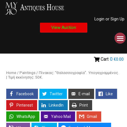
Login or Sign Up
View Auction
Cart
0
€0.00
Home
/
Paintings
/ Πίνακας: “Θαλασσογραφία”. Υπογεγραμμένος.
| Τιμή εκκίνησης: 50€.
Facebook
Twitter
E-mail
Like
Pinterest
LinkedIn
Print
WhatsApp
Yahoo Mail
Gmail