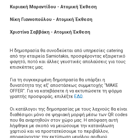
Κυριακή Μαραντίδου - Ατομική Έκθεση
Νίκη Γιαννοπούλου - Ατομική Έκθεση
Χριστίνα Σαββάκη - Ατομική Έκθεση
Η δημοπρασία θα συνοδεύεται από υπηρεσίες catering
από την εταιρεία Samiotakis, προσφέροντας εξαιρετικό
φαγητό, ποτό και άλλες γευστικές απολαύσεις για τους
επισκέπτες μας.
Για τη συγκεκριμένη δημοπρασία θα υπάρξει η
δυνατότητα της εξ' αποστάσεως συμμετοχής "MAKE
OFFER". Για να κατεβάσετε ή να εκτυπώσετε τη φόρμα
γραπτής προσφοράς, επιλέξτε
ΕΔΩ
.
Οι κατάλογοι της δημοπρασίας με τους λαχνούς θα είναι
διαθέσιμοι μόνο σε ψηφιακή μορφή μέσω των QR codes
που θα αναρτηθούν στον χώρο μας. Η απόφαση αυτή
λήφθηκε με σκοπό να μειώσουμε την κατανάλωση
χαρτιού και να προστατεύσουμε το περιβάλλον,
αποφεύγοντας την εκτύπωση μεγάλου αριθμού