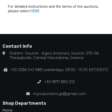
For detailed instructions and the terms of live auctions,
please select
HERE
.
Contact Info
2nd km. Souroti - Agios Antonios, Souroti, 570 06,
Thessaloniki, Central Macedonia, Greece
+30 2396 041 989 (weekdays, 09:30 - 15:30 EET/EEST)
+30 6971 890 212
myroauctions.gr@gmail.com
Shop Departments
Home