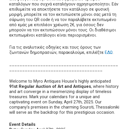
καταλόγων που συχνά καταλήγουν αχρησιμοποίητοι. Εάν
επιθυμείτε να αποκτήσετε τον κατάλογο σε φυσική
μορφή, μπορείτε να τον εκτυπώσετε μόνοι σας μετά τη
σάρωση του QR code ή να τον παραλάβετε εκτυπωμένο
από εμάς με επιπλέον χρέωση 2€, για όσους δεν
μπορούν να τον εκτυπώσουν μόνοι τους. Οι διαθέσιμοι
εκτυπωμένοι κατάλογοι είναι περιορισμένοι.
Για τις αναλυτικές οδηγίες και τους όρους των
ζωντανών δημοπρασιών, παρακαλούμε, επιλέξτε
ΕΔΩ
.
__________________________________________
____________________________________
Welcome to Myro Antiques House's highly anticipated
91st Regular Auction of Art and Antiques
, where history
and art converge in a mesmerizing display of timeless
treasures. Mark your calendars for a unique and
captivating event on Sunday, April 27th, 2025. Our
company's premises in the charming Souroti, Thessaloniki
will serve as the backdrop for this prestigious occasion.
Event Details