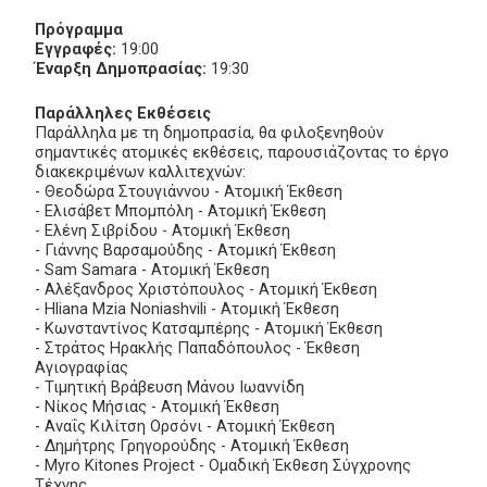
Πρόγραμμα
Εγγραφές:
19:00
Έναρξη Δημοπρασίας:
19:30
Παράλληλες Εκθέσεις
Παράλληλα με τη δημοπρασία, θα φιλοξενηθούν
σημαντικές ατομικές εκθέσεις, παρουσιάζοντας το έργο
διακεκριμένων καλλιτεχνών:
- Θεοδώρα Στουγιάννου - Ατομική Έκθεση
- Ελισάβετ Μπομπόλη - Ατομική Έκθεση
- Ελένη Σιβρίδου - Ατομική Έκθεση
- Γιάννης Βαρσαμούδης - Ατομική Έκθεση
- Sam Samara - Ατομική Έκθεση
- Αλέξανδρος Χριστόπουλος - Ατομική Έκθεση
- Hliana Mzia Noniashvili - Ατομική Έκθεση
- Κωνσταντίνος Κατσαμπέρης - Ατομική Έκθεση
- Στράτος Ηρακλής Παπαδόπουλος - Έκθεση
Αγιογραφίας
- Τιμητική Βράβευση Μάνου Ιωαννίδη
- Νίκος Μήσιας - Ατομική Έκθεση
- Αναΐς Κιλίτση Ορσόνι - Ατομική Έκθεση
- Δημήτρης Γρηγορούδης - Ατομική Έκθεση
- Myro Kitones Project - Ομαδική Έκθεση Σύγχρονης
Τέχνης