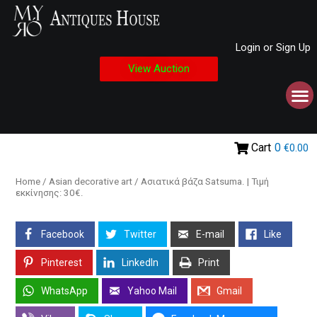
Login or Sign Up
View Auction
Cart
0
€0.00
Home
/
Asian decorative art
/ Ασιατικά βάζα Satsuma. | Τιμή
εκκίνησης: 30€.
Facebook
Twitter
E-mail
Like
Pinterest
LinkedIn
Print
WhatsApp
Yahoo Mail
Gmail