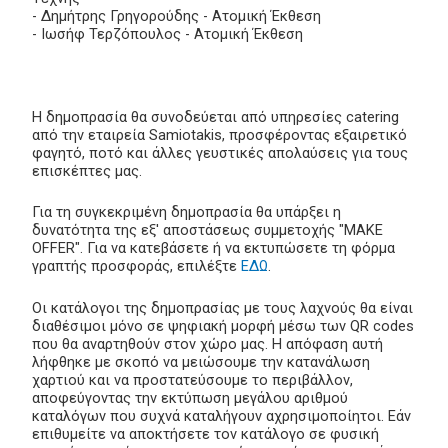
- Δημήτρης Γρηγορούδης - Ατομική Έκθεση
- Ιωσήφ Τερζόπουλος - Ατομική Έκθεση
Η δημοπρασία θα συνοδεύεται από υπηρεσίες catering
από την εταιρεία Samiotakis, προσφέροντας εξαιρετικό
φαγητό, ποτό και άλλες γευστικές απολαύσεις για τους
επισκέπτες μας.
Για τη συγκεκριμένη δημοπρασία θα υπάρξει η
δυνατότητα της εξ' αποστάσεως συμμετοχής "MAKE
OFFER". Για να κατεβάσετε ή να εκτυπώσετε τη φόρμα
γραπτής προσφοράς, επιλέξτε
ΕΔΩ
.
Οι κατάλογοι της δημοπρασίας με τους λαχνούς θα είναι
διαθέσιμοι μόνο σε ψηφιακή μορφή μέσω των QR codes
που θα αναρτηθούν στον χώρο μας. Η απόφαση αυτή
λήφθηκε με σκοπό να μειώσουμε την κατανάλωση
χαρτιού και να προστατεύσουμε το περιβάλλον,
αποφεύγοντας την εκτύπωση μεγάλου αριθμού
καταλόγων που συχνά καταλήγουν αχρησιμοποίητοι. Εάν
επιθυμείτε να αποκτήσετε τον κατάλογο σε φυσική