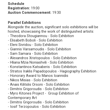
Schedule
Registration:
19:00
Auction Commencement:
19:30
Parallel Exhibitions
Alongside the auction, significant solo exhibitions will be
hosted, showcasing the work of distinguished artists:
- Theodora Stougiannou - Solo Exhibition
- Elisabeth Boboli - Solo Exhibition
- Eleni Sivridou - Solo Exhibition
- Giannis Varsamoudis - Solo Exhibition
- Sam Samara - Solo Exhibition
- Alexandros Xristopoulos - Solo Exhibition
- Hliana Mzia Noniashvili - Solo Exhibition
- Konstantinos Katsaberis - Solo Exhibition
- Stratos Iraklis Papadopoulos - Hagiography Exhibition
- Honorary Award to Manos Ioannidis
- Nikos Misias - Solo Exhibition
- Anais Kilitslis Orsoni - Solo Exhibition
- Dimitris Grigoroudis - Solo Exhibition
- Myro Kitones Project - Group Exhibition of
Contemporary Art
- Dimitris Grigoroudis - Solo Exhibition
- Iosif Terzopoulos - Solo Exhibition