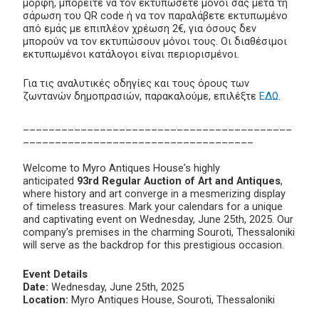
μορφή, μπορείτε να τον εκτυπώσετε μόνοι σας μετά τη
σάρωση του QR code ή να τον παραλάβετε εκτυπωμένο
από εμάς με επιπλέον χρέωση 2€, για όσους δεν
μπορούν να τον εκτυπώσουν μόνοι τους. Οι διαθέσιμοι
εκτυπωμένοι κατάλογοι είναι περιορισμένοι.
Για τις αναλυτικές οδηγίες και τους όρους των
ζωντανών δημοπρασιών, παρακαλούμε, επιλέξτε
ΕΔΩ
.
__________________________________________
____________________________________
Welcome to Myro Antiques House's highly
anticipated
93rd Regular Auction of Art and Antiques
,
where history and art converge in a mesmerizing display
of timeless treasures. Mark your calendars for a unique
and captivating event on Wednesday, June 25th, 2025. Our
company's premises in the charming Souroti, Thessaloniki
will serve as the backdrop for this prestigious occasion.
Event Details
Date:
Wednesday, June 25th, 2025
Location:
Myro Antiques House, Souroti, Thessaloniki