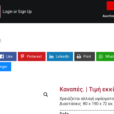
Login or Sign Up
Aucti
€.
Like
Pinterest
LinkedIn
Print
What
nger
Καναπές. | Τιμή εκκ
Χρειάζεται αλλαγή υφάσματο
Διαστάσεις: 80 x 190 x 72 εκ.
_______________________
Sofa.