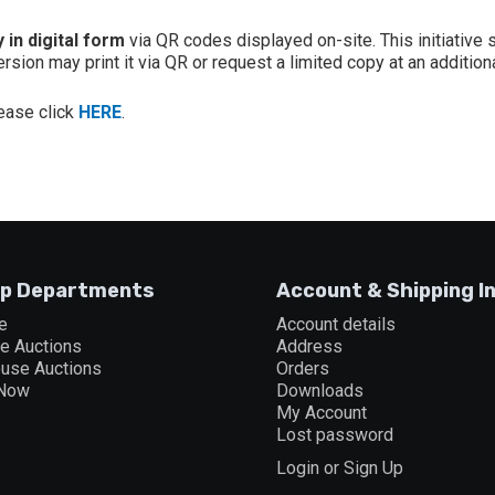
 in digital form
via QR codes displayed on-site. This initiative
sion may print it via QR or request a limited copy at an additiona
lease click
HERE
.
p Departments
Account & Shipping I
e
Account details
ne Auctions
Address
ouse Auctions
Orders
 Now
Downloads
My Account
Lost password
Login or Sign Up