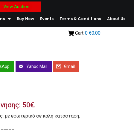
View Auction
ons
Buy Now
Events
Terms & Conditions
About Us
Cart
0
€0.00
sApp
Yahoo Mail
Gmail
ίνησης: 50€.
ς, με εσωτερικό σε καλή κατάσταση.
______