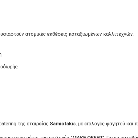
ουσιαστούν ατομικές εκθέσεις καταξιωμένων καλλιτεχνών.
η
Θοδωρής
η
atering της εταιρείας
Samiotakis
, με επιλογές φαγητού και 
 συμμετοχής μέσω της επιλογής
"MAKE OFFER"
. Για να κατε