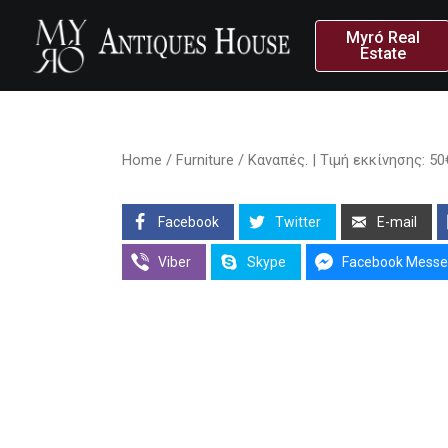
Myró Real
Estate
Home
/
Furniture
/ Καναπές. | Τιμή εκκίνησης: 50
Facebook
Twitter
E-mail
Viber
Skype
Facebook Messe