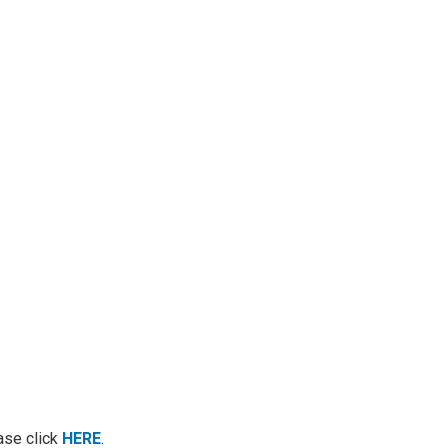
ease click
HERE
.