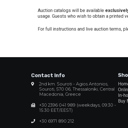
Auction catalogs will be available
exclusively
usage. Guests who wish to obtain a printed ver
For full instructions and live auction terms, p
Sho
Contact Info
2nd km. Souroti - Agios Antonios,
Hom
Souroti, 570 06, Thessaloniki, Central
Onli
Macedonia, Greece
In-h
Buy
+30 2396 041 989 (weekdays, 09:30 -
15:30 EET/EEST)
+30 6971 890 212