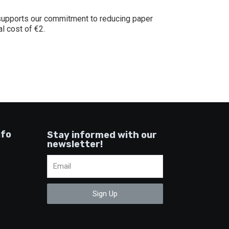
 supports our commitment to reducing paper
l cost of €2.
nfo
Stay informed with our
newsletter!
Sign Up