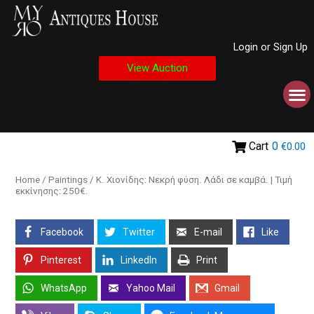
Login or Sign Up
View Auction
Cart
0
€0.00
Home
/
Paintings
/ Κ. Χιονίδης: Νεκρή φύση. Λάδι σε καμβά. | Τιμή
εκκίνησης: 250€.
Facebook
Twitter
E-mail
Like
Pinterest
LinkedIn
Print
WhatsApp
Yahoo Mail
Gmail