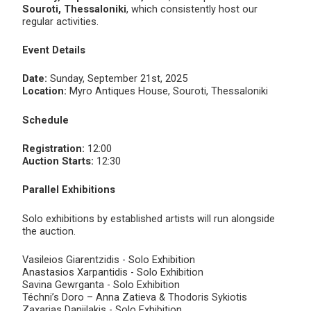
Souroti, Thessaloniki
, which consistently host our
regular activities.
Event Details
Date:
Sunday, September 21st, 2025
Location:
Myro Antiques House, Souroti, Thessaloniki
Schedule
Registration:
12:00
Auction Starts:
12:30
Parallel Exhibitions
Solo exhibitions by established artists will run alongside
the auction.
Vasileios Giarentzidis - Solo Exhibition
Anastasios Xarpantidis - Solo Exhibition
Savina Gewrganta - Solo Exhibition
Téchni’s Doro – Anna Zatieva & Thodoris Sykiotis
Zaxarias Daniilakis - Solo Exhibition