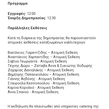
Πρόγραμμα
Εγγραφές:
12:00
Έναρξη Δημοπρασίας:
12:30
Παράλληλες Εκθέσεις
Κατά τη διάρκεια της δημοπρασίας θα παρουσιαστούν
ατομικές εκθέσεις καταξιωμένων καλλιτεχνών.
Βασίλειος Γιαρεντζίδης – Ατομική Έκθεση
Αναστάσιος Χαρπαντίδης – Ατομική Έκθεση
Σαβίνα Γεωργαντά - Ατομική Έκθεση
Τέχνης Δώρο – Ζατίεβα Άννα & Συκιώτης Θοδωρής
Ζαχαρίας Δανιηλάκης – Ατομική Έκθεση
Δημήτρης Παπανικολάου – Ατομική Έκθεση
Γιάννης Αηδόνης - Ατομική Έκθεση
Σταυρούλα Κεσσοπούλου - Ατομική Έκθεση
Καρίνα Κορολκό - Ατομική Έκθεση
Άννα Σπανού - Ατομική Έκθεση
Η εκδήλωση θα πλαισιωθεί από υπηρεσίες catering της