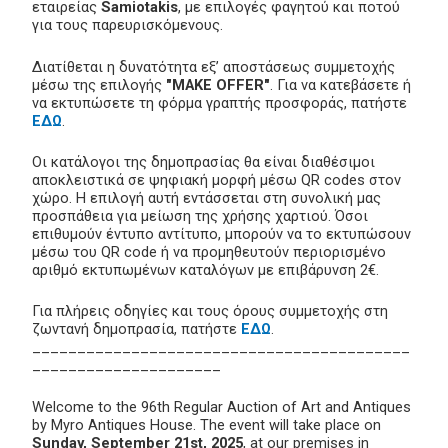
εταιρείας
Samiotakis
, με επιλογές φαγητού και ποτού
για τους παρευρισκόμενους.
Διατίθεται η δυνατότητα εξ’ αποστάσεως συμμετοχής
μέσω της επιλογής
"MAKE OFFER"
. Για να κατεβάσετε ή
να εκτυπώσετε τη φόρμα γραπτής προσφοράς, πατήστε
ΕΔΩ
.
Οι κατάλογοι της δημοπρασίας θα είναι διαθέσιμοι
αποκλειστικά σε ψηφιακή μορφή μέσω QR codes στον
χώρο. Η επιλογή αυτή εντάσσεται στη συνολική μας
προσπάθεια για μείωση της χρήσης χαρτιού. Όσοι
επιθυμούν έντυπο αντίτυπο, μπορούν να το εκτυπώσουν
μέσω του QR code ή να προμηθευτούν περιορισμένο
αριθμό εκτυπωμένων καταλόγων με επιβάρυνση 2€.
Για πλήρεις οδηγίες και τους όρους συμμετοχής στη
ζωντανή δημοπρασία, πατήστε
ΕΔΩ
.
__________________________________________
_____________________
Welcome to the 96th Regular Auction of Art and Antiques
by Myro Antiques House. The event will take place on
Sunday, September 21st, 2025
, at our premises in