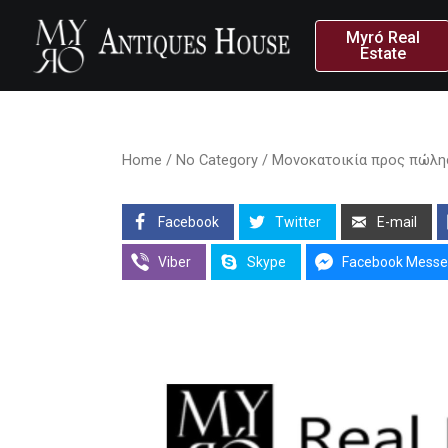
Myró Real
Estate
Home
/
No Category
/ Μονοκατοικία προς πώλη
Facebook
Twitter
E-mail
Viber
Skype
Facebook Messe