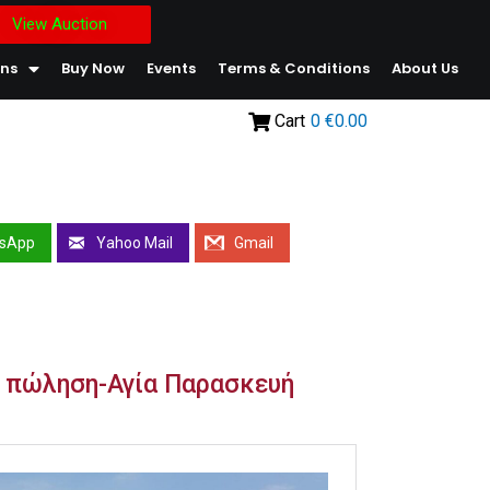
View Auction
ons
Buy Now
Events
Terms & Conditions
About Us
Cart
0
€0.00
sApp
Yahoo Mail
Gmail
 πώληση-Αγία Παρασκευή