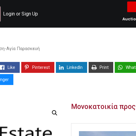
Login or Sign Up
Aucti
ση-Αγία Παρασκευή
Like
Pinterest
LinkedIn
Print
What
nger
Μονοκατοικία προς