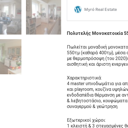
Πολυτελής Μονοκατοικία 55
Πωλείται μοναδική μονοκατοι
550τμ (καθαρά 400τμ), μέσα 
με θερμοπρόσοψη (του 2020)
αισθητική και άριστη ενεργε
Χαρακτηριστικά:
4 master υπνοδωμάτια για απ
και playroom, κουζίνα υψηλώ
ενδοδαπέδια θέρμανση με αν
& λεβητοστάσιο, κουφώματα 
συναγερμού & γεώτρηση.
Εξωτερικοί χώροι:
1 κλειστή & 3 στεγασμένες 