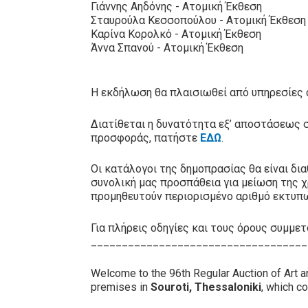
Γιάννης Αηδόνης - Ατομική Έκθεση
Σταυρούλα Κεσσοπούλου - Ατομική Έκθεσ
Καρίνα Κορολκό - Ατομική Έκθεση
Άννα Σπανού - Ατομική Έκθεση
Η εκδήλωση θα πλαισιωθεί από υπηρεσίες c
Διατίθεται η δυνατότητα εξ’ αποστάσεως
προσφοράς, πατήστε
ΕΔΩ
.
Οι κατάλογοι της δημοπρασίας θα είναι δι
συνολική μας προσπάθεια για μείωση της χ
προμηθευτούν περιορισμένο αριθμό εκτυπ
Για πλήρεις οδηγίες και τους όρους συμμ
___________________________________
Welcome to the 96th Regular Auction of Art 
premises in
Souroti, Thessaloniki
, which co