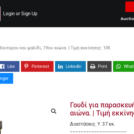
Login or Sign Up
Aucti
ουτύρου και ψαλίδι, 19ου αιώνα. | Τιμή εκκίνησης: 10€.
Like
Pinterest
LinkedIn
Print
What
nger
Γουδί για παρασκευ
αιώνα. | Τιμή εκκίνη
Διαστάσεις: Υ. 37 εκ.
_____________________