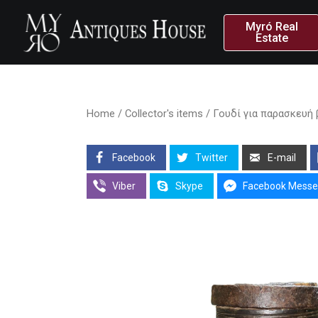
Myró Real
Estate
Home
/
Collector's items
/ Γουδί για παρασκευή β
Facebook
Twitter
E-mail
Viber
Skype
Facebook Messe