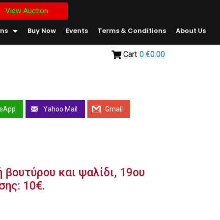
View Auction
ons
Buy Now
Events
Terms & Conditions
About Us
Cart
0
€0.00
sApp
Yahoo Mail
Gmail
ή βουτύρου και ψαλίδι, 19ου
σης: 10€.