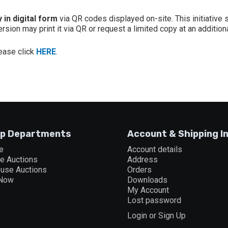
 in digital form
via QR codes displayed on-site. This initiative
sion may print it via QR or request a limited copy at an additiona
lease click
HERE
.
p Departments
Account & Shipping I
e
Account details
ne Auctions
Address
ouse Auctions
Orders
 Now
Downloads
My Account
Lost password
Login or Sign Up