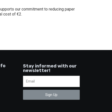
 supports our commitment to reducing paper
l cost of €2.
nfo
Stay informed with our
newsletter!
Sign Up