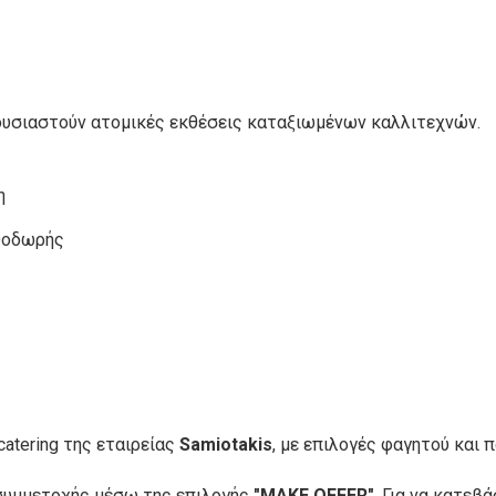
ουσιαστούν ατομικές εκθέσεις καταξιωμένων καλλιτεχνών.
η
Θοδωρής
η
atering της εταιρείας
Samiotakis
, με επιλογές φαγητού και 
 συμμετοχής μέσω της επιλογής
"MAKE OFFER"
. Για να κατε