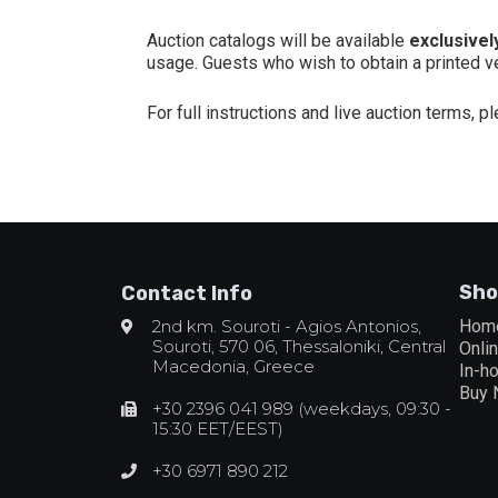
Auction catalogs will be available
exclusively
usage. Guests who wish to obtain a printed ver
For full instructions and live auction terms, p
Sho
Contact Info
2nd km. Souroti - Agios Antonios,
Hom
Souroti, 570 06, Thessaloniki, Central
Onli
Macedonia, Greece
In-h
Buy
+30 2396 041 989 (weekdays, 09:30 -
15:30 EET/EEST)
+30 6971 890 212