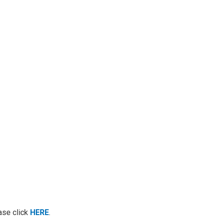
ease click
HERE
.