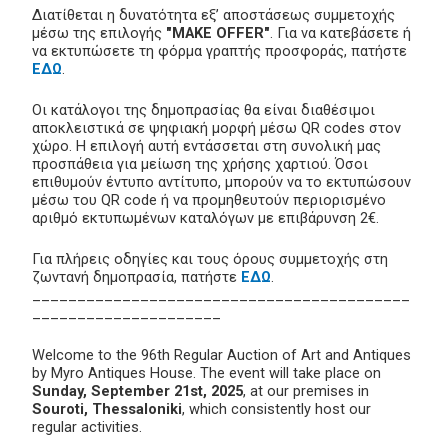
Διατίθεται η δυνατότητα εξ’ αποστάσεως συμμετοχής
μέσω της επιλογής
"MAKE OFFER"
. Για να κατεβάσετε ή
να εκτυπώσετε τη φόρμα γραπτής προσφοράς, πατήστε
ΕΔΩ
.
Οι κατάλογοι της δημοπρασίας θα είναι διαθέσιμοι
αποκλειστικά σε ψηφιακή μορφή μέσω QR codes στον
χώρο. Η επιλογή αυτή εντάσσεται στη συνολική μας
προσπάθεια για μείωση της χρήσης χαρτιού. Όσοι
επιθυμούν έντυπο αντίτυπο, μπορούν να το εκτυπώσουν
μέσω του QR code ή να προμηθευτούν περιορισμένο
αριθμό εκτυπωμένων καταλόγων με επιβάρυνση 2€.
Για πλήρεις οδηγίες και τους όρους συμμετοχής στη
ζωντανή δημοπρασία, πατήστε
ΕΔΩ
.
__________________________________________
_____________________
Welcome to the 96th Regular Auction of Art and Antiques
by Myro Antiques House. The event will take place on
Sunday, September 21st, 2025
, at our premises in
Souroti, Thessaloniki
, which consistently host our
regular activities.