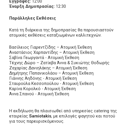
Εγγραφές:
12:00
Έναρξη Δημοπρασίας:
12:30
Παράλληλες Εκθέσεις
Κατά τη διάρκεια της δημοπρασίας θα παρουσιαστούν
ατομικές εκθέσεις καταξιωμένων καλλιτεχνών.
Βασίλειος Γιαρεντζίδης – Ατομική Έκθεση
Αναστάσιος Χαρπαντίδης – Ατομική Έκθεση
Σαβίνα Γεωργαντά - Ατομική Έκθεση
Τέχνης Δώρο – Ζατίεβα Άννα & Συκιώτης Θοδωρής
Ζαχαρίας Δανιηλάκης – Ατομική Έκθεση
Δημήτρης Παπανικολάου – Ατομική Έκθεση
Γιάννης Αηδόνης - Ατομική Έκθεση
Σταυρούλα Κεσσοπούλου - Ατομική Έκθεση
Καρίνα Κορολκό - Ατομική Έκθεση
Άννα Σπανού - Ατομική Έκθεση
Η εκδήλωση θα πλαισιωθεί από υπηρεσίες catering της
εταιρείας
Samiotakis
, με επιλογές φαγητού και ποτού
για τους παρευρισκόμενους.