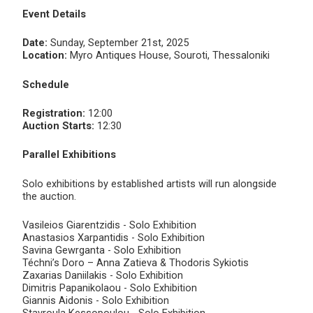
Event Details
Date:
Sunday, September 21st, 2025
Location:
Myro Antiques House, Souroti, Thessaloniki
Schedule
Registration:
12:00
Auction Starts:
12:30
Parallel Exhibitions
Solo exhibitions by established artists will run alongside
the auction.
Vasileios Giarentzidis - Solo Exhibition
Anastasios Xarpantidis - Solo Exhibition
Savina Gewrganta - Solo Exhibition
Téchni’s Doro – Anna Zatieva & Thodoris Sykiotis
Zaxarias Daniilakis - Solo Exhibition
Dimitris Papanikolaou - Solo Exhibition
Giannis Aidonis - Solo Exhibition
Stavroula Kessopoulou - Solo Exhibition