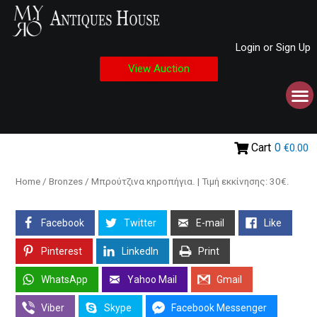
Login or Sign Up
View Auction
Cart
0
€0.00
Home
/
Bronzes
/ Μπρούτζινα κηροπήγια. | Τιμή εκκίνησης: 30€.
Facebook
Twitter
E-mail
Like
Pinterest
LinkedIn
Print
WhatsApp
Yahoo Mail
Gmail
Viber
Skype
Facebook Messenger