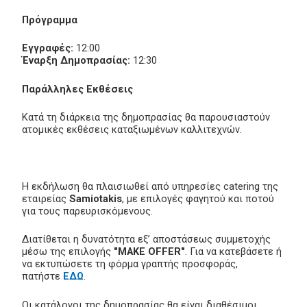
Πρόγραμμα
Εγγραφές:
12:00
Έναρξη Δημοπρασίας:
12:30
Παράλληλες Εκθέσεις
Κατά τη διάρκεια της δημοπρασίας θα παρουσιαστούν
ατομικές εκθέσεις καταξιωμένων καλλιτεχνών.
Η εκδήλωση θα πλαισιωθεί από υπηρεσίες catering της
εταιρείας
Samiotakis
, με επιλογές φαγητού και ποτού
για τους παρευρισκόμενους.
Διατίθεται η δυνατότητα εξ’ αποστάσεως συμμετοχής
μέσω της επιλογής
"MAKE OFFER"
. Για να κατεβάσετε ή
να εκτυπώσετε τη φόρμα γραπτής προσφοράς,
πατήστε
ΕΔΩ
.
Οι κατάλογοι της δημοπρασίας θα είναι διαθέσιμοι