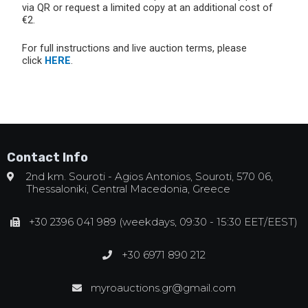
via QR or request a limited copy at an additional cost of
€2.
For full instructions and live auction terms, please
click
HERE
.
Contact Info
2nd km. Souroti - Agios Antonios, Souroti, 570 06,
Thessaloniki, Central Macedonia, Greece
+30 2396 041 989 (weekdays, 09:30 - 15:30 EET/EEST)
+30 6971 890 212
myroauctions.gr@gmail.com