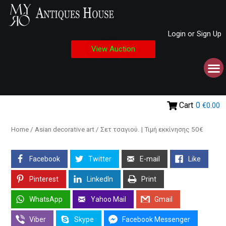
Login or Sign Up
View Auction
Cart
0
€0.00
Home
/
Asian decorative art
/ Σετ τσαγιού. | Τιμή εκκίνησης 50€
Facebook
Twitter
E-mail
Like
Pinterest
LinkedIn
Print
WhatsApp
Yahoo Mail
Gmail
Viber
Skype
Facebook Messenger