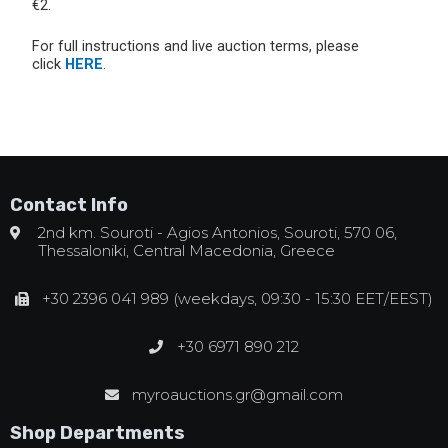
€2.
For full instructions and live auction terms, please
click
HERE
.
Contact Info
2nd km. Souroti - Agios Antonios, Souroti, 570 06,
Thessaloniki, Central Macedonia, Greece
+30 2396 041 989 (weekdays, 09:30 - 15:30 EET/EEST)
+30 6971 890 212
myroauctions.gr@gmail.com
Shop Departments