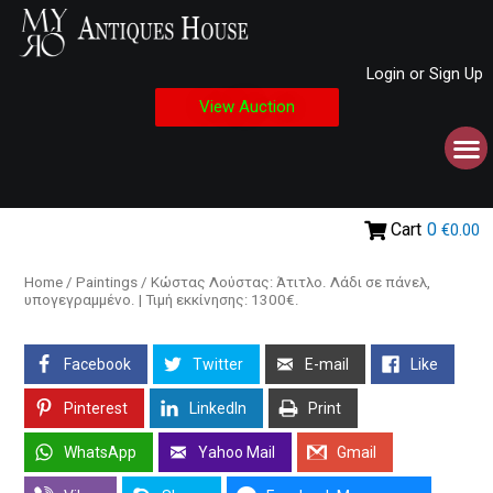
Login or Sign Up
View Auction
Cart
0
€0.00
Home
/
Paintings
/ Κώστας Λούστας: Άτιτλο. Λάδι σε πάνελ,
υπογεγραμμένο. | Τιμή εκκίνησης: 1300€.
Facebook
Twitter
E-mail
Like
Pinterest
LinkedIn
Print
WhatsApp
Yahoo Mail
Gmail