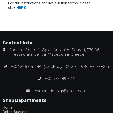
For full instructions and live auction terms, please
click
HERE
.
Contact Info
2nd km. Souroti - Agios Antonios, Souroti, 570 06,
Thessaloniki, Central Macedonia, Greece
+30 2396 041 989 (weekdays, 09:30 - 15:30 EET/EEST)
+30 6971 890 212
myroauctions.gr@gmail.com
Shop Departments
Home
Online Auctions