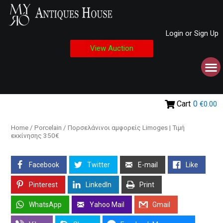
Login or Sign Up
View Auction
Cart
0
€0.00
Home
/
Porcelain
/ Πορσελάνινοι αμφορείς Limoges | Τιμή
εκκίνησης 350€
Facebook
Twitter
E-mail
Like
Pinterest
LinkedIn
Print
WhatsApp
Yahoo Mail
Gmail