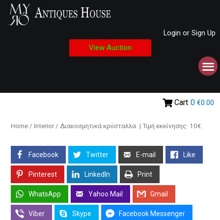
Login or Sign Up
View Auction
Cart
0
€0.00
Home
/
Interior
/ Διακοσμητικά κρύσταλλα. | Τιμή εκκίνησης: 10€.
Facebook
Twitter
E-mail
Like
Pinterest
LinkedIn
Print
WhatsApp
Yahoo Mail
Gmail
Viber
Skype
Facebook Messenger