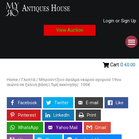
Login or Sign Up
View Auction
Cart
0
€0.00
Home
/
Γλυπτά
/ Μπρούντζινο άγαλμα νεαρού αγοριού 19ου
αιώνα σε ξύλινη βάση | Τιμή εκκίνησης: 100€
Facebook
Twitter
E-mail
Like
Pinterest
LinkedIn
Print
WhatsApp
Yahoo Mail
Gmail