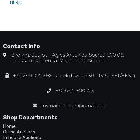
HERE
.
Contact Info
2nd km. Souroti - Agios Antonios, Souroti, 570 06,
Thessaloniki, Central Macedonia, Greece
+30 2396 041 989 (weekdays, 09:30 - 15:30 EET/EEST)
+30 6971 890 212
myroauctions.gr@gmail.com
Shop Departments
Home
Online Auctions
In-house Auctions