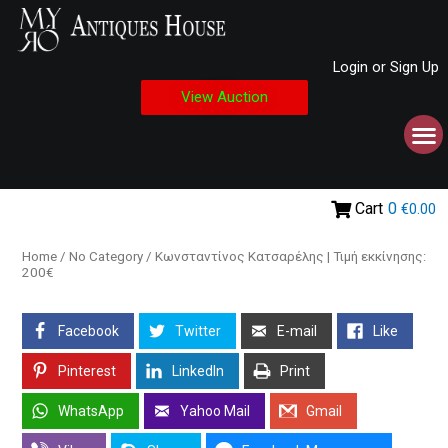
Login or Sign Up
View Auction
Cart
0
€0.00
Home
/
No Category
/ Κωνσταντίνος Κατσαρέλης | Τιμή εκκίνησης:
200€
Facebook
Twitter
E-mail
Like
Pinterest
LinkedIn
Print
WhatsApp
Yahoo Mail
Gmail