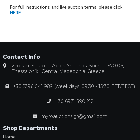
For full instructions and live auction terms, please click
HERE
.
Contact Info
2nd km. Souroti - Agios Antonios, Souroti, 570 06,
Thessaloniki, Central Macedonia, Greece
+30 2396 041 989 (weekdays, 09:30 - 15:30 EET/EEST)
+30 6971 890 212
myroauctions.gr@gmail.com
Shop Departments
Home