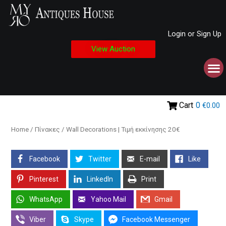
Login or Sign Up
View Auction
Cart
0
€0.00
Home
/
Πίνακες
/ Wall Decorations | Τιμή εκκίνησης 20€
Facebook
Twitter
E-mail
Like
Pinterest
LinkedIn
Print
WhatsApp
Yahoo Mail
Gmail
Viber
Skype
Facebook Messenger