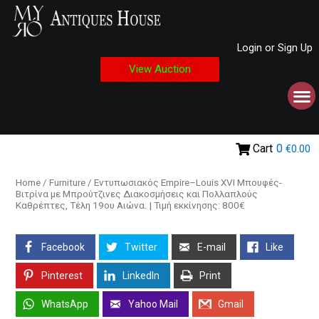
Login or Sign Up
View Auction
Cart
0
€0.00
Home
/
Furniture
/ Εντυπωσιακός Empire–Louis XVI Μπουφές-
Βιτρίνα με Μπρούτζινες Διακοσμήσεις και Πολλαπλούς
Καθρέπτες, Τέλη 19ου Αιώνα. | Τιμή εκκίνησης: 800€
Facebook
Twitter
E-mail
Like
Pinterest
LinkedIn
Print
WhatsApp
Yahoo Mail
Gmail