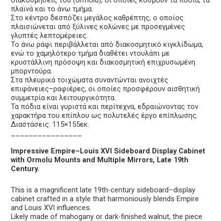
πλαϊνά και το άνω τμήμα.
Στο κέντρο δεσπόζει μεγάλος καθρέπτης, ο οποίος
πλαισιώνεται από ξύλινες κολώνες με προσεγμένες
γλυπτές λεπτομέρειες.
Το άνω ράφι περιβάλλεται από διακοσμητικό κιγκλίδωμα,
ενώ το χαμηλότερο τμήμα διαθέτει ντουλάπι με
κρυστάλλινη πρόσοψη και διακοσμητική επιχρυσωμένη
μπορντούρα.
Στα πλευρικά τοιχώματα συναντώνται ανοιχτές
επιφάνειες–ραφιέρες, οι οποίες προσφέρουν αισθητική
συμμετρία και λειτουργικότητα.
Τα πόδια είναι γυριστά και περίτεχνα, εδραιώνοντας τον
χαρακτήρα του επίπλου ως πολυτελές έργο επίπλωσης.
Διαστάσεις: 115×155εκ.
________________
Impressive Empire–Louis XVI Sideboard Display Cabinet
with Ormolu Mounts and Multiple Mirrors, Late 19th
Century.
This is a magnificent late 19th-century sideboard–display
cabinet crafted in a style that harmoniously blends Empire
and Louis XVI influences.
Likely made of mahogany or dark-finished walnut, the piece