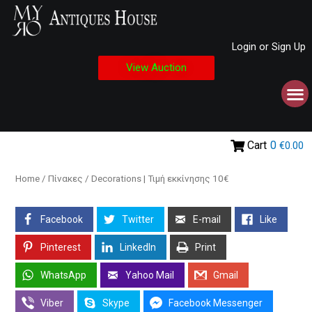
Login or Sign Up
View Auction
Cart
0
€0.00
Home
/
Πίνακες
/ Decorations | Τιμή εκκίνησης 10€
Facebook
Twitter
E-mail
Like
Pinterest
LinkedIn
Print
WhatsApp
Yahoo Mail
Gmail
Viber
Skype
Facebook Messenger