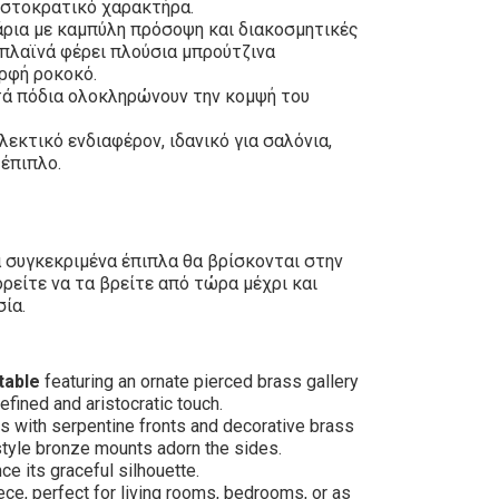
ιστοκρατικό χαρακτήρα.
άρια με καμπύλη πρόσοψη και διακοσμητικές
 πλαϊνά φέρει πλούσια μπρούτζινα
ρφή ροκοκό.
ά πόδια ολοκληρώνουν την κομψή του
λεκτικό ενδιαφέρον, ιδανικό για σαλόνια,
έπιπλο.
α συγκεκριμένα έπιπλα θα βρίσκονται στην
ορείτε να τα βρείτε από τώρα μέχρι και
σία.
table
featuring an ornate pierced brass gallery
efined and aristocratic touch.
s with serpentine fronts and decorative brass
style bronze mounts adorn the sides.
e its graceful silhouette.
iece, perfect for living rooms, bedrooms, or as