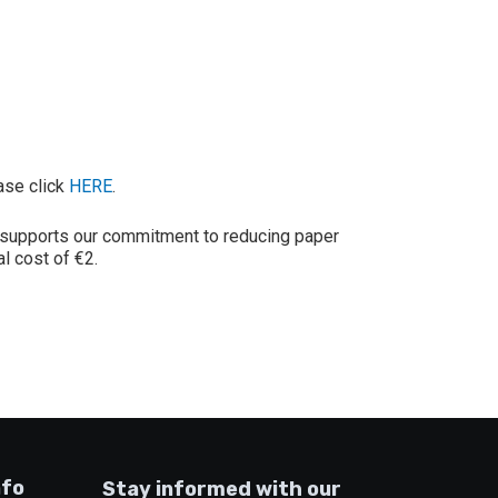
ease click
HERE
.
ve supports our commitment to reducing paper
l cost of €2.
nfo
Stay informed with our