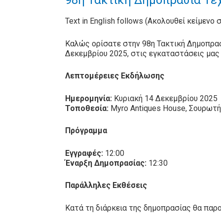
98η Τακτική Δημοπρασία Τέχ
Text in English follows (Ακολουθεί κείμενο 
Καλώς ορίσατε στην 98η Τακτική Δημοπρασ
Δεκεμβρίου 2025, στις εγκαταστάσεις μας
Λεπτομέρειες Εκδήλωσης
Ημερομηνία:
Κυριακή 14 Δεκεμβρίου 2025
Τοποθεσία:
Myro Antiques House, Σουρωτ
Πρόγραμμα
Εγγραφές:
12:00
Έναρξη Δημοπρασίας:
12:30
Παράλληλες Εκθέσεις
Κατά τη διάρκεια της δημοπρασίας θα παρ