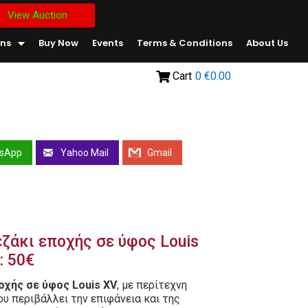
View Auction
ons
Buy Now
Events
Terms & Conditions
About Us
Cart
0
€0.00
sApp
Yahoo Mail
Gmail
ζάκι εποχής σε ύφος Louis
: 50€
χής σε ύφος Louis XV
, με περίτεχνη
υ περιβάλλει την επιφάνεια και της