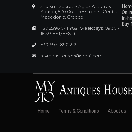
2nd km. Souroti - Agios Antonios,
Hom
Souroti, 570 06, Thessaloniki, Central
Onli
Macedonia, Greece
In-h
Buy
+30 2396 041 989 (weekdays, 09:30 -
15:30 EET/EEST)
+30 6971 890 212
myroauctions.gr@gmail.com
Home
Terms & Conditions
About us