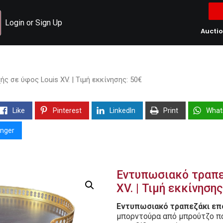
Login or Sign Up
Aucti
 σε ύφος Louis XV. | Τιμή εκκίνησης: 50€
Like
Pinterest
LinkedIn
Print
What
nger
Εντυπωσιακό τραπε
XV. | Τιμή εκκίνησης
Εντυπωσιακό τραπεζάκι επο
μπορντούρα από μπρούτζο πο