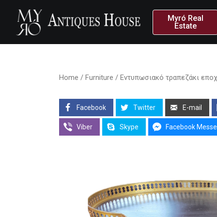
Myró Real
Estate
Home
/
Furniture
/ Εντυπωσιακό τραπεζάκι εποχής
Facebook
Twitter
E-mail
Viber
Skype
Facebook Messe