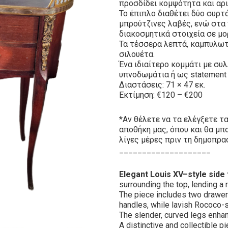
προσδίδει κομψότητα και αρ
Το έπιπλο διαθέτει δύο συρτ
μπρούτζινες λαβές, ενώ στα
διακοσμητικά στοιχεία σε μο
Τα τέσσερα λεπτά, καμπυλωτ
σιλουέτα.
Ένα ιδιαίτερο κομμάτι με συλ
υπνοδωμάτια ή ως statement 
Διαστάσεις: 71 × 47 εκ.
Εκτίμηση: €120 – €200
*Αν θέλετε να τα ελέγξετε τ
αποθήκη μας, όπου και θα μπ
λίγες μέρες πριν τη δημοπρα
____________________
Elegant Louis XV–style side 
surrounding the top, lending a r
The piece includes two drawer
handles, while lavish Rococo-
The slender, curved legs enhanc
A distinctive and collectible p