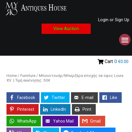
Login or Sign Up
View Auction
Cart
0
€0.00
Home
/
Furniture
/ Μπουντουάρ/Μπερζέρα εποχής σε ύφος Louis
XV. | Τιμή εκκίνησης: 50€
Facebook
Twitter
E-mail
Like
Pinterest
LinkedIn
Print
WhatsApp
Yahoo Mail
Gmail