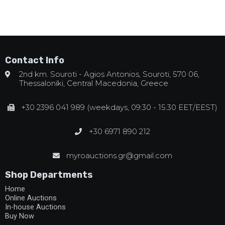
Contact Info
2nd km. Souroti - Agios Antonios, Souroti, 570 06,
Thessaloniki, Central Macedonia, Greece
+30 2396 041 989 (weekdays, 09:30 - 15:30 EET/EEST)
+30 6971 890 212
myroauctions.gr@gmail.com
Shop Departments
Home
Online Auctions
In-house Auctions
Buy Now