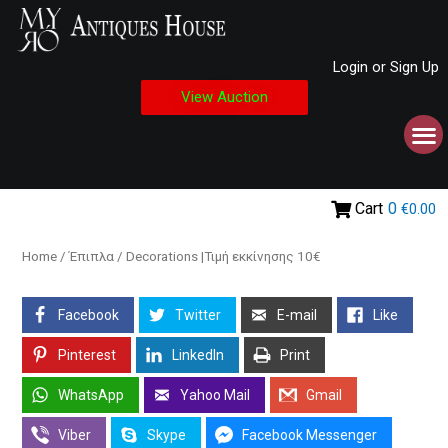
Login or Sign Up
View Auction
Cart
0
€0.00
Home
/
Έπιπλα
/ Decorations |Τιμή εκκίνησης 10€
Facebook
Twitter
E-mail
Like
Pinterest
LinkedIn
Print
WhatsApp
Yahoo Mail
Gmail
Viber
Skype
Facebook Messenger