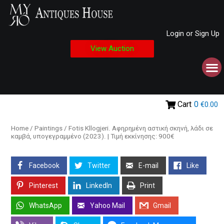
Login or Sign Up
View Auction
Cart
0
€0.00
Home
/
Paintings
/ Fotis Kllogjeri. Αφηρημένη αστική σκηνή, λάδι σε
καμβά, υπογεγραμμένο (2023). | Τιμή εκκίνησης: 900€
Facebook
Twitter
E-mail
Like
Pinterest
LinkedIn
Print
WhatsApp
Yahoo Mail
Gmail