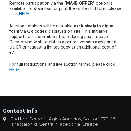
Remote participation via the
“MAKE OFFER”
option is
available. To download or print the written bid form, please
click
HERE
.
Auction catalogs will be available
exclusively in digital
form via QR codes
displayed on-site. This initiative
supports our commitment to reducing paper usage.
Guests who wish to obtain a printed version may print it
via QR or request a limited copy at an additional cost of
€2.
For full instructions and live auction terms, please click
HERE
.
Contact Info
2nd km. Souroti - Agios Antonios, Souroti, 570 06,
Thessaloniki, Central Macedonia, Greece