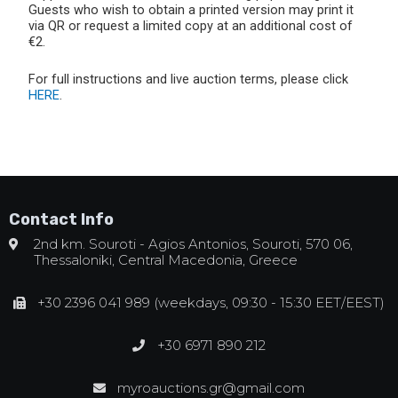
Guests who wish to obtain a printed version may print it
via QR or request a limited copy at an additional cost of
€2.
For full instructions and live auction terms, please click
HERE
.
Contact Info
2nd km. Souroti - Agios Antonios, Souroti, 570 06,
Thessaloniki, Central Macedonia, Greece
+30 2396 041 989 (weekdays, 09:30 - 15:30 EET/EEST)
+30 6971 890 212
myroauctions.gr@gmail.com