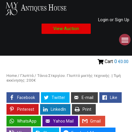
Login or Sign Up
View Auction
Cart
0
€0.00
Home
/
Γλυπτά
/ Τάνια Στεργίου. Γλυπτό μικτής τεχνικής. | Τιμή
εκκίνησης: 200€
Facebook
Twitter
E-mail
Like
Pinterest
LinkedIn
Print
WhatsApp
Yahoo Mail
Gmail