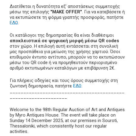
Διατίθεται η δυνατότητα εξ’ αποστάσεως συμμετοχής
μέσω της επιλογής
"MAKE OFFER"
. Για να κατεβάσετε ή
να εκτυπώσετε τη φόρμα γραπτής προσφοράς, πατήστε
ΕΔΩ
.
Οι κατάλογοι της δημοπρασίας θα είναι διαθέσιμοι
αποκλειστικά σε ψηφιακή μορφή μέσω QR codes
στον χώρο. Η επιλογή αυτή εντάσσεται στη συνολική
μας προσπάθεια για μείωση της χρήσης χαρτιού. Όσοι
επιθυμούν έντυπο αντίτυπο, μπορούν να το εκτυπώσουν
μέσω του QR code ή να προμηθευτούν περιορισμένο
αριθμό εκτυπωμένων καταλόγων με επιβάρυνση 2€.
Για πλήρεις οδηγίες και τους όρους συμμετοχής στη
ζωντανή δημοπρασία, πατήστε
ΕΔΩ
.
__________________________________________
_____________________
Welcome to the 98th Regular Auction of Art and Antiques
by Myro Antiques House. The event will take place on
Sunday 14 December 2025, at our premises in Souroti,
Thessaloniki, which consistently host our regular
activities.