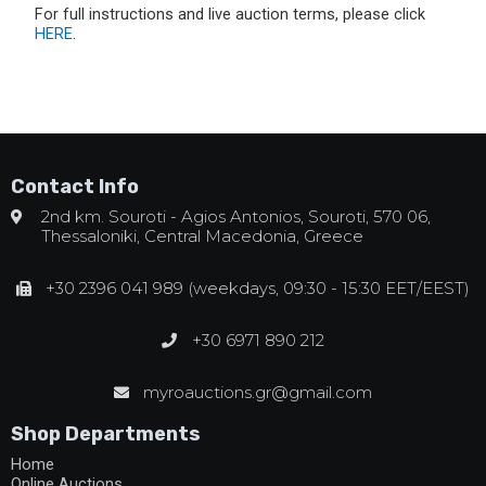
For full instructions and live auction terms, please click
HERE
.
Contact Info
2nd km. Souroti - Agios Antonios, Souroti, 570 06,
Thessaloniki, Central Macedonia, Greece
+30 2396 041 989 (weekdays, 09:30 - 15:30 EET/EEST)
+30 6971 890 212
myroauctions.gr@gmail.com
Shop Departments
Home
Online Auctions