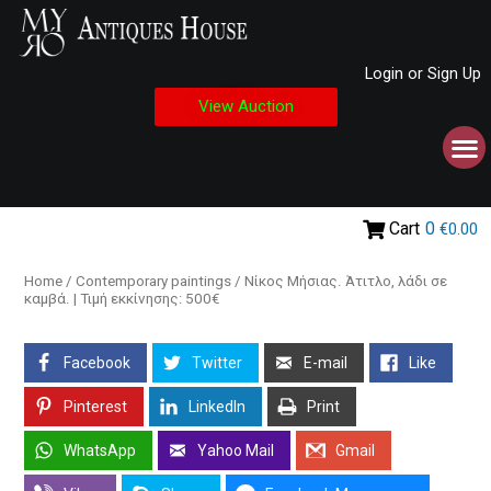
Login or Sign Up
View Auction
Cart
0
€0.00
Home
/
Contemporary paintings
/ Νίκος Μήσιας. Άτιτλο, λάδι σε
καμβά. | Τιμή εκκίνησης: 500€
Facebook
Twitter
E-mail
Like
Pinterest
LinkedIn
Print
WhatsApp
Yahoo Mail
Gmail