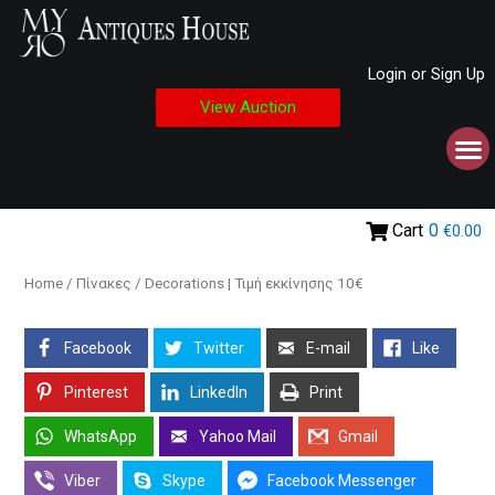
Login or Sign Up
View Auction
Cart
0
€0.00
Home
/
Πίνακες
/ Decorations | Τιμή εκκίνησης 10€
Facebook
Twitter
E-mail
Like
Pinterest
LinkedIn
Print
WhatsApp
Yahoo Mail
Gmail
Viber
Skype
Facebook Messenger