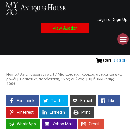
Login or Sign Up
View Auction
Cart
0
€0.00
Home
/
Asian decorative art
/ Μία ασιατική κούκλα, αντίκα και ένα
ρολόι με ασιατική παράσταση, 19ος αιώνας. | Τιμή εκκίνησης:
100€.
Facebook
Twitter
E-mail
Like
Pinterest
LinkedIn
Print
WhatsApp
Yahoo Mail
Gmail