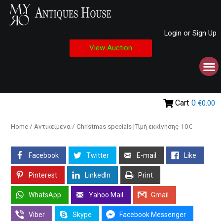
Login or Sign Up
View Auction
Cart
0
€0.00
Home
/
Αντικείμενα
/ Christmas specials |Τιμή εκκίνησης 10€
Facebook
Twitter
E-mail
Like
Pinterest
LinkedIn
Print
WhatsApp
Yahoo Mail
Gmail
Viber
Skype
Facebook Messenger