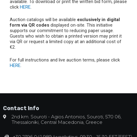
available. To download or print the written bid form, please
click
HERE
.
Auction catalogs will be available
exclusively in digital
form via QR codes
displayed on-site. This initiative
supports our commitment to reducing paper usage.
Guests who wish to obtain a printed version may print it
via QR or request a limited copy at an additional cost of
€2.
For full instructions and live auction terms, please click
HERE
.
Contact Info
2nd km. Souroti - Agios Antonios, Souroti, 570 06,
Thessaloniki, Central Macedonia, Greece
+30 2396 041 989 (weekdays, 09:30 - 15:30 EET/EEST)