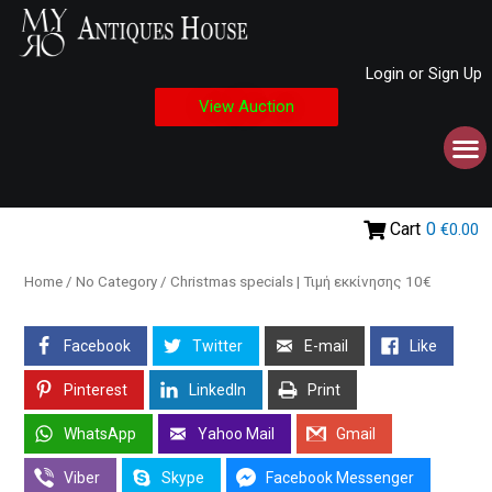
Login or Sign Up
View Auction
Cart
0
€0.00
Home
/
No Category
/ Christmas specials | Τιμή εκκίνησης 10€
Facebook
Twitter
E-mail
Like
Pinterest
LinkedIn
Print
WhatsApp
Yahoo Mail
Gmail
Viber
Skype
Facebook Messenger