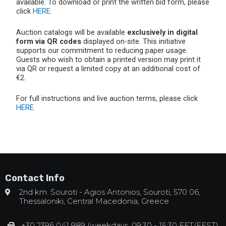
available. To download or print the written bid form, please
click
HERE
.
Auction catalogs will be available
exclusively in digital
form via QR codes
displayed on-site. This initiative
supports our commitment to reducing paper usage.
Guests who wish to obtain a printed version may print it
via QR or request a limited copy at an additional cost of
€2.
For full instructions and live auction terms, please click
HERE
.
Contact Info
2nd km. Souroti - Agios Antonios, Souroti, 570 06,
Thessaloniki, Central Macedonia, Greece
+30 2396 041 989 (weekdays, 09:30 - 15:30 EET/EEST)