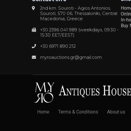
2nd km. Souroti - Agios Antonios,
Hom
Souroti, 570 06, Thessaloniki, Central
Onli
Macedonia, Greece
In-h
Buy
+30 2396 041 989 (weekdays, 09:30 -
15:30 EET/EEST)
+30 6971 890 212
myroauctions.gr@gmail.com
Home
Terms & Conditions
About us