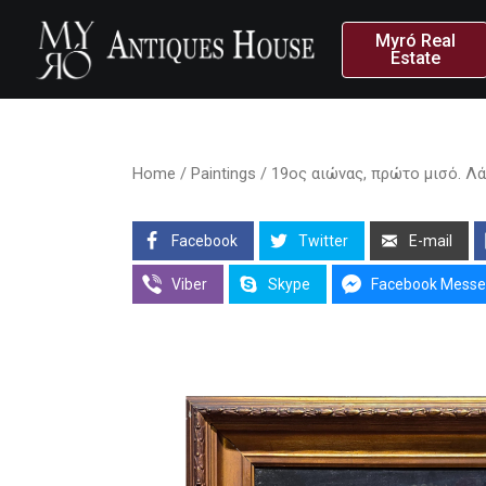
Myró Real
Estate
Home
/
Paintings
/ 19ος αιώνας, πρώτο μισό. Λάδ
Facebook
Twitter
E-mail
Viber
Skype
Facebook Messe