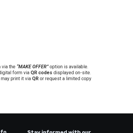
n via the
“MAKE OFFER”
option is available.
digital form via
QR codes
displayed on-site.
may print it via
QR
or request a limited copy
nfo
Stay informed with our