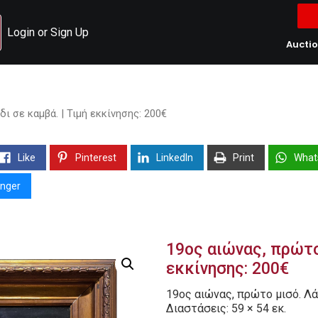
Login or Sign Up
Aucti
ι σε καμβά. | Τιμή εκκίνησης: 200€
Like
Pinterest
LinkedIn
Print
What
nger
19ος αιώνας, πρώτο 
εκκίνησης: 200€
19ος αιώνας, πρώτο μισό. Λά
Διαστάσεις: 59 × 54 εκ.