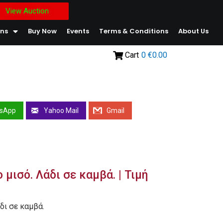
View Auction
ons
Buy Now
Events
Terms & Conditions
About Us
Cart
0
€0.00
sApp
Yahoo Mail
Gmail
μισό. Λάδι σε καμβά. | Τιμή
δι σε καμβά.