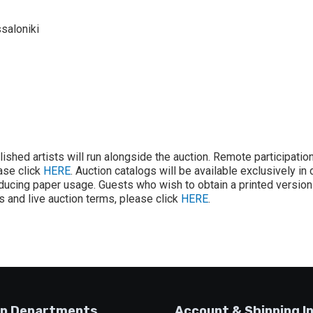
saloniki
lished artists will run alongside the auction. Remote participatio
ease click
HERE
. Auction catalogs will be available exclusively in 
ducing paper usage. Guests who wish to obtain a printed version 
ons and live auction terms, please click
HERE
.
p Departments
Account & Shipping I