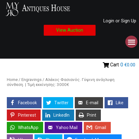
Login or Sign Up
View Auction
Cart
0
€0.00
Home
/
Engravings
/ Αλέκος Φασιανός. Γύψινη ανάγλυφη
σύνθεση. | Τιμή εκκίνησης: 3000€
Facebook
Twitter
E-mail
Like
Pinterest
LinkedIn
Print
WhatsApp
Yahoo Mail
Gmail