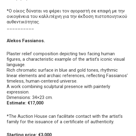
*Ο οίκος δύναται να φέρει τον αγοραστή σε επαφή με την
οικογένεια του καλλιτέχνη για την έκδοση πιστοποιητικού
αυθεντικότητας.
__________
Alekos Fassianos.
Plaster relief composition depicting two facing human
figures, a characteristic example of the artist’s iconic visual
language.
Rich chromatic surface in blue and gold tones, rhythmic
linear elements and archaic references, reflecting Fassianos’
timeless, human-centered universe.
A work combining sculptural presence with painterly
expression.
Dimensions: 34×23 cm.
Estimate: €17,000
*The Auction House can facilitate contact with the artist’s
family for the issuance of a certificate of authenticity.
Starting price: €3,000