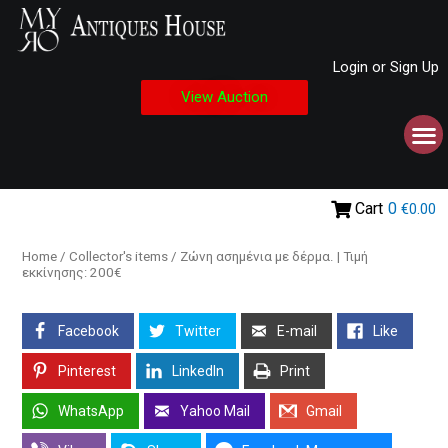
Login or Sign Up
View Auction
Cart
0
€0.00
Home
/
Collector's items
/ Ζώνη ασημένια με δέρμα. | Τιμή
εκκίνησης: 200€
Facebook
Twitter
E-mail
Like
Pinterest
LinkedIn
Print
WhatsApp
Yahoo Mail
Gmail