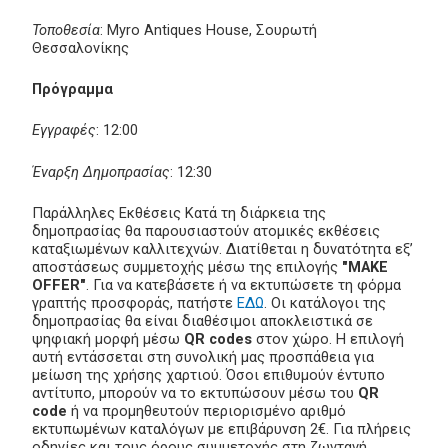
Τοποθεσία
: Myro Antiques House, Σουρωτή
Θεσσαλονίκης
Πρόγραμμα
Εγγραφές
: 12:00
Έναρξη Δημοπρασίας
: 12:30
Παράλληλες Εκθέσεις Κατά τη διάρκεια της
δημοπρασίας θα παρουσιαστούν ατομικές εκθέσεις
καταξιωμένων καλλιτεχνών. Διατίθεται η δυνατότητα εξ’
αποστάσεως συμμετοχής μέσω της επιλογής
"MAKE
OFFER"
. Για να κατεβάσετε ή να εκτυπώσετε τη φόρμα
γραπτής προσφοράς, πατήστε
ΕΔΩ
. Οι κατάλογοι της
δημοπρασίας θα είναι διαθέσιμοι αποκλειστικά σε
ψηφιακή μορφή μέσω
QR codes
στον χώρο. Η επιλογή
αυτή εντάσσεται στη συνολική μας προσπάθεια για
μείωση της χρήσης χαρτιού. Όσοι επιθυμούν έντυπο
αντίτυπο, μπορούν να το εκτυπώσουν μέσω του
QR
code
ή να προμηθευτούν περιορισμένο αριθμό
εκτυπωμένων καταλόγων με επιβάρυνση 2€. Για πλήρεις
οδηγίες και τους όρους συμμετοχής στη ζωντανή