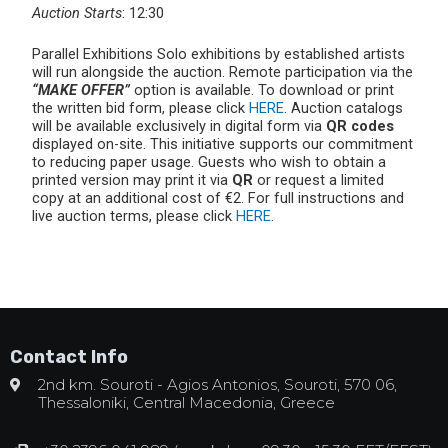
Auction Starts
: 12:30
Parallel Exhibitions Solo exhibitions by established artists
will run alongside the auction. Remote participation via the
“MAKE OFFER”
option is available. To download or print
the written bid form, please click
HERE
. Auction catalogs
will be available exclusively in digital form via
QR codes
displayed on-site. This initiative supports our commitment
to reducing paper usage. Guests who wish to obtain a
printed version may print it via
QR
or request a limited
copy at an additional cost of €2. For full instructions and
live auction terms, please click
HERE
.
Contact Info
2nd km. Souroti - Agios Antonios, Souroti, 570 06,
Thessaloniki, Central Macedonia, Greece