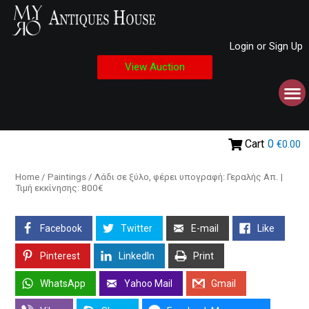
Login or Sign Up
View Auction
Cart
0
€0.00
Home
/
Paintings
/ Λάδι σε ξύλο, φέρει υπογραφή: Γεραλής Απ. |
Τιμή εκκίνησης: 800€
Facebook
Twitter
E-mail
Like
Pinterest
LinkedIn
Print
WhatsApp
Yahoo Mail
Gmail