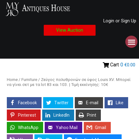
Login or Sign Up
View Auction
Cart
0
€0.00
Home
/
Furniture
/ Ζεύγος πολυθρονών σε ύφος Louis XV. Μπορεί
να γίνει σετ με τα lot 83 και 103. | Τιμή εκκίνησης: 10€
Facebook
Twitter
E-mail
Like
Pinterest
LinkedIn
Print
WhatsApp
Yahoo Mail
Gmail