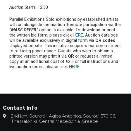
Auction Starts
: 12:30
Parallel Exhibitions Solo exhibitions by established artists
will run alongside the auction. Remote participation via the
“MAKE OFFER”
option is available. To download or print
the written bid form, please click
HERE
. Auction catalogs
will be available exclusively in digital form via
QR codes
displayed on-site. This initiative supports our commitment
to reducing paper usage. Guests who wish to obtain a
printed version may print it via
QR
or request a limited
copy at an additional cost of €2. For full instructions and
live auction terms, please click
HERE
.
Contact Info
2nd km. Souroti - Agios Antonios, Souroti, 570 06,
Thessaloniki, Central Macedonia, Greece