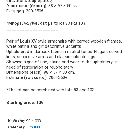
επαναταπετσαρίσματος.
Διαστάσεις (έκαστη): 88 × 57 × 50 εκ.
Εκτίμηση: 200-350€
*Μπορεί να γίνει σετ με τα lot 83 και 103.
____________________
Pair of Louis XV style armchairs with carved wooden frames,
white patina and gilt decorative accents.
Upholstered in damask fabric in neutral tones. Elegant curved
lines, supportive arms and classic cabriole legs.
Showing signs of use, stains and wear to the upholstery; in
need of restoration or reupholstery.
Dimensions (each): 88 × 57 × 50 cm.
Estimate (το ζεύγος): 200–350€
*The lot can be combined with lots 83 and 103.
Starting price: 10€
Κωδικός:
99th-093
Category
Furniture