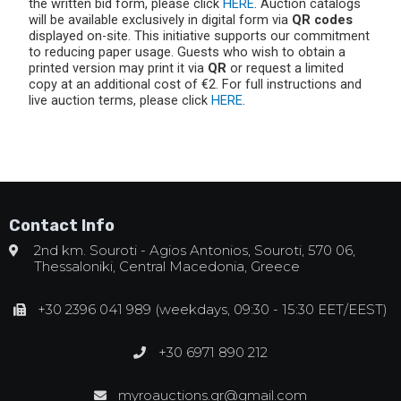
the written bid form, please click
HERE
. Auction catalogs
will be available exclusively in digital form via
QR codes
displayed on-site. This initiative supports our commitment
to reducing paper usage. Guests who wish to obtain a
printed version may print it via
QR
or request a limited
copy at an additional cost of €2. For full instructions and
live auction terms, please click
HERE
.
Contact Info
2nd km. Souroti - Agios Antonios, Souroti, 570 06,
Thessaloniki, Central Macedonia, Greece
+30 2396 041 989 (weekdays, 09:30 - 15:30 EET/EEST)
+30 6971 890 212
myroauctions.gr@gmail.com