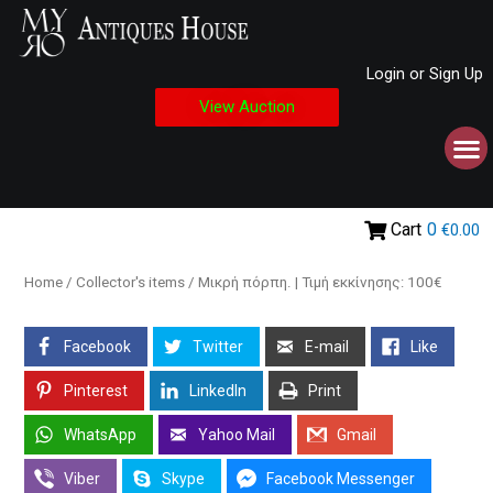
Login or Sign Up
View Auction
Cart
0
€0.00
Home
/
Collector's items
/ Μικρή πόρπη. | Τιμή εκκίνησης: 100€
Facebook
Twitter
E-mail
Like
Pinterest
LinkedIn
Print
WhatsApp
Yahoo Mail
Gmail
Viber
Skype
Facebook Messenger