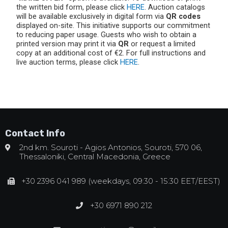
the written bid form, please click
HERE
. Auction catalogs
will be available exclusively in digital form via
QR codes
displayed on-site. This initiative supports our commitment
to reducing paper usage. Guests who wish to obtain a
printed version may print it via
QR
or request a limited
copy at an additional cost of €2. For full instructions and
live auction terms, please click
HERE
.
Contact Info
2nd km. Souroti - Agios Antonios, Souroti, 570 06,
Thessaloniki, Central Macedonia, Greece
+30 2396 041 989 (weekdays, 09:30 - 15:30 EET/EEST)
+30 6971 890 212