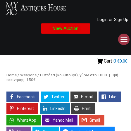
Login or Sign Up
View Auction
Cart
0
€0.00
Home
/
Weapons
/ Πιστόλα (κουμπούρι), γύρω στο 1800. | Τιμή
εκκίνησης: 150€
Facebook
Twitter
E-mail
Like
Pinterest
LinkedIn
Print
WhatsApp
Yahoo Mail
Gmail